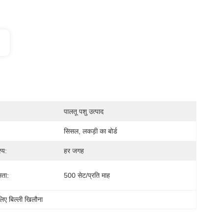
पालतू पशु उत्पाद
सिसल, लकड़ी का बोर्ड
्य:
हर जगह
मता:
500 सेट/प्रति माह
े लिए बिल्ली खिलौना