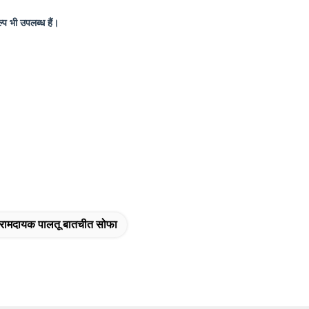
्प भी उपलब्ध हैं।
ामदायक पालतू बातचीत सोफा