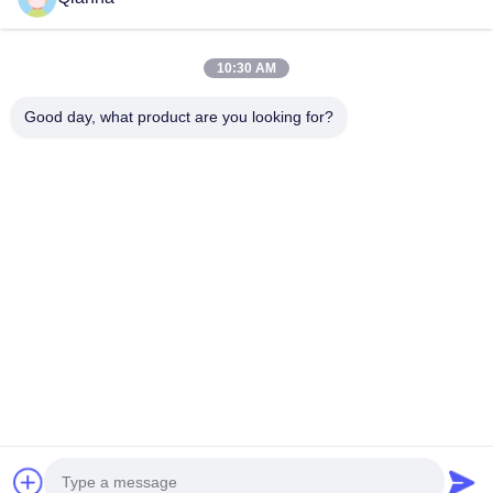
10:30 AM
त्वरित संपर्क करें
Good day, what product are you looking for?
पता
ज़ेजियांग प्रांत के टोंगशियांग शहर में नंबर 793 टोंगरेन रोड
टेलीफोन
0086-18367649720
ई-मेल
Qianna.TXYS@hotmail.com
गोपनीयता नीति
|
साइटमैप
| चीन अच्छा गुणवत्ता होटल टेबल फर्नीचर आपूर्तिकर्ता.
कॉपीराइट © 2026 Tongxiang Yuesheng Import and Export