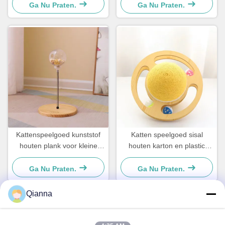
en praktisch
en praktisch
Ga Nu Praten.
Ga Nu Praten.
Kattenspeelgoed kunststof
Katten speelgoed sisal
houten plank voor kleine
houten karton en plastic
honden en katten Eenvoudig
Voor kleine honden en
en praktisch
katten Eenvoudig en
Ga Nu Praten.
Ga Nu Praten.
praktisch
Qianna
Snel contact