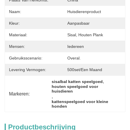
Plaats Van Herkomst:
China
Naam:
Huisdierenproduct
Kleur:
Aanpasbaar
Materiaal:
Sisal, Houten Plank
Mensen:
Iedereen
Gebruiksscenario:
Overal.
Levering Vermogen:
500set/een Maand
, 
sisalbal katten speelgoed
houten speelgoed voor 
huisdieren
Markeren:
, 
kattenspeelgoed voor kleine 
honden
Productbeschrijving