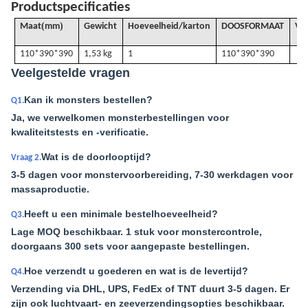
Productspecificaties
(
)
Maat
mm
Gewicht
Hoeveelheid/karton
DOOSFORMAAT
VO
110*390*390
1,53 kg
1
110*390*390
Veelgestelde vragen
Kan ik monsters bestellen?
Q1.
Ja, we verwelkomen monsterbestellingen voor
kwaliteitstests en -verificatie.
Wat is de doorlooptijd?
Vraag 2.
3-5 dagen voor monstervoorbereiding, 7-30 werkdagen voor
massaproductie.
Heeft u een minimale bestelhoeveelheid?
Q3.
Lage MOQ beschikbaar. 1 stuk voor monstercontrole,
doorgaans 300 sets voor aangepaste bestellingen.
Hoe verzendt u goederen en wat is de levertijd?
Q4.
Verzending via DHL, UPS, FedEx of TNT duurt 3-5 dagen. Er
zijn ook luchtvaart- en zeeverzendingsopties beschikbaar.