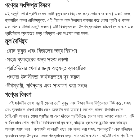
পণ্যের সংক্ষিপ্ত বিবরণ
এই বহুমুখী পোষা প্রাণী খেলনা ছোট কুকুর এবং বিড়ালের জন্য মহান কাজ করে। একটি সহজ,
ব্যবহারিক নকশা বৈশিষ্ট্যযুক্ত, এটি নিরাপদ নরম উপাদান ব্যবহার করে পোষা প্রাণী ¢ কামড়
এবং খেলার চাহিদা সন্তুষ্ট করতে। এটি বিরক্তিকরতা উপশম,ধ্বংসাত্মক আচরণ হ্রাস করে এবং
প্রতিদিনের ব্যবহারের জন্য পরিষ্কার এবং সংরক্ষণ করা সহজ.
মূল বৈশিষ্ট্য
·ছোট কুকুর এবং বিড়ালের জন্য নিরাপদ
·সহজ ব্যবহারের জন্য সহজ নকশা
·প্রতিদিনের খেলার জন্য অত্যন্ত ব্যবহারিক
·পশুদের উদাসীনতা কার্যকরভাবে দূর করুন
·দীর্ঘস্থায়ী, পরিষ্কার এবং সংরক্ষণ করা সহজ
পণ্যের বিবরণ
এই সর্বজনীন পোষা প্রাণী খেলনা ছোট কুকুর এবং বিড়াল উভয় নিখুঁতভাবে ফিট করে, সহজ
এবং ব্যবহারিক ধারণা মাথায় রেখে ডিজাইন করা হয়েছে। নিরাপদ, হালকা উপাদান থেকে
তৈরি,এটি আপনার পোষা প্রাণীর পা এবং দাঁতকে প্রতিদিনের খেলার সময় আঘাত করবে না. এটি
কার্যকরভাবে পোষা প্রাণীর বিরক্তিকরতা দূর করে, বাড়িতে ধ্বংসাত্মক স্ক্র্যাচিং এবং কামড়ের
অভ্যাস হ্রাস করে। কমপ্যাক্ট আকারটি বহন এবং সঞ্চয় করা সহজ, অভ্যন্তরীণ এবং বহিরঙ্গন
ব্যবহারের জন্য উপযুক্ত।সহজ পরিষ্কারের জন্য কোন জটিল কাঠামো নেইএটি পোষা প্রাণীদের