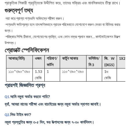
প্রাকৃতিক শিকারী প্রবৃত্তিকে উদ্দীপিত করে, তাদের সক্রিয় এবং মানসিকভাবে তীক্ষ্ণ রাখে।
গুরুত্বপূর্ণ তথ্য
·
দয়া করে প্রাপ্ত পণ্যগুলি অবিলম্বে পরীক্ষা করুন।
·
পণ্যগুলি ক্ষতিগ্রস্ত হলে তাৎক্ষণিকভাবে গ্রাহক পরিষেবাতে যোগাযোগ করুন ফেরত বা বিনিময় করার
জন্য।
·
পরিষ্কার শিপিং ঠিকানা, যোগাযোগের ব্যক্তি, এবং ফোন নম্বর প্রদান করুন... কাস্টমাইজেশন বিকল্প
উপলব্ধ।
প্রোডাক্ট স্পেসিফিকেশন
(
)
আকার
মিমি
ওজন
পরিমাণ/
কার্টুন আকার
ভলিউম
/
জি
. W
1X20G
কার্টন
মি 3
((KGS)
১১০*৩৯০*৩৯০
1.53
1
১১০*৩৯০*৩৯০
1৬
কেজি
কেজি
প্রায়শই জিজ্ঞাসিত প্রশ্ন
আমি নমুনা অর্ডার করতে পারি?
Q1.
হ্যাঁ, আমরা মানের পরীক্ষা এবং যাচাইয়ের জন্য নমুনা অর্ডার স্বাগত জানাই।
লিড টাইম কত?
Q2.
নমুনা প্রস্তুতির জন্য ৩-৫ দিন, ভর উত্পাদনের জন্য ৭-৩০ কার্যদিবস।