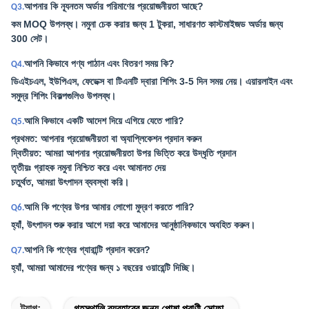
আপনার কি ন্যূনতম অর্ডার পরিমাণের প্রয়োজনীয়তা আছে?
Q3.
কম MOQ উপলব্ধ। নমুনা চেক করার জন্য 1 টুকরা, সাধারণত কাস্টমাইজড অর্ডার জন্য
300 সেট।
আপনি কিভাবে পণ্য পাঠান এবং বিতরণ সময় কি?
Q4.
ডিএইচএল, ইউপিএস, ফেডেক্স বা টিএনটি দ্বারা শিপিং 3-5 দিন সময় নেয়। এয়ারলাইন এবং
সমুদ্র শিপিং বিকল্পগুলিও উপলব্ধ।
আমি কিভাবে একটি আদেশ দিয়ে এগিয়ে যেতে পারি?
Q5.
প্রথমত: আপনার প্রয়োজনীয়তা বা অ্যাপ্লিকেশন প্রদান করুন
দ্বিতীয়ত: আমরা আপনার প্রয়োজনীয়তা উপর ভিত্তি করে উদ্ধৃতি প্রদান
তৃতীয়ঃ গ্রাহক নমুনা নিশ্চিত করে এবং আমানত দেয়
চতুর্থত, আমরা উৎপাদন ব্যবস্থা করি।
আমি কি পণ্যের উপর আমার লোগো মুদ্রণ করতে পারি?
Q6.
হ্যাঁ, উৎপাদন শুরু করার আগে দয়া করে আমাদের আনুষ্ঠানিকভাবে অবহিত করুন।
আপনি কি পণ্যের গ্যারান্টি প্রদান করেন?
Q7.
হ্যাঁ, আমরা আমাদের পণ্যের জন্য ১ বছরের ওয়ারেন্টি দিচ্ছি।
ট্যাগ:
গৃহস্থালি ব্যবহারের জন্য পোষা প্রাণী সোফা