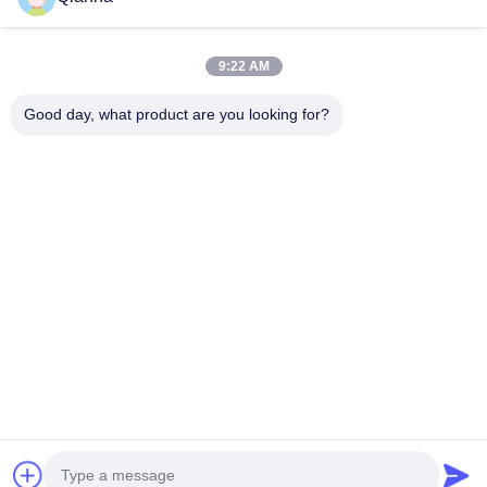
9:22 AM
দ্রুত যোগাযোগ
Good day, what product are you looking for?
ঠিকানা
নং ৭৯৩ টংরেন রোড, টংজিয়াং শহর, ঝেজিয়াং প্রদেশ
টেল
0086-18367649720
ই-মেইল
Qianna.TXYS@hotmail.com
গোপনীয়তা নীতি
|
সাইট ম্যাপ
| চীন ভালো গুণমান होटल टेबल फर्नीचर সরবরাহকারী।
কপিরাইট © 2026 Tongxiang Yuesheng Import and Export Trading
Co., Ltd. . সব সমস্ত অধিকার সংরক্ষিত।