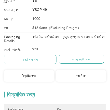
YS
ব্র্যান্ড নাম:
YSOP-49
মডেল নম্বর:
1000
MOQ:
$18.9/set（Excluding Freight）
দাম:
Packaging
কাউহাইড কার্ডবোর্ড বাক্স + বুদবুদ ব্যাগ; বাইরের বাক্স কার্ডবোর্ড বক্স
Details:
টি/টি
পেমেন্ট শর্তাবলী:
সেরা দাম পান
এখন চ্যাট করুন
বিস্তারিত তথ্য
পণ্য বিবরণ
বিস্তারিত তথ্য
উৎপত্তি স্থল:
চীন