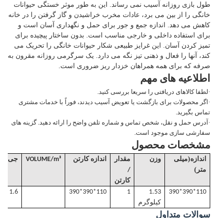
طول بازی روزانه آسیب نمی رساند. این به طور موثر خستگی حیوانات
خانگی را از بین می برد، عادات مخرب خراشیدن و گاز گرفتن را در خانه
کاهش می دهد. اندازه جمع و جور برای حمل و نگهداری آسان است و
برای استفاده داخلی و خارجی مناسب است. بدون ساختار پیچیده برای
تمیز کردن آسان. این غرایز طبیعی شکار حیوانات خانگی را تحریک می
کند، آنها را فعال و ذهنی تیز نگه می دارد. یک سرگرمی روزانه مقرون به
صرفه که برای همه همراهان خزدار ریز ضروری است.
اطلاعیه های مهم
·
لطفا کالاهای دریافتی را سریعا بررسی کنید.
·
اگر محصولات برای بازگشت یا تعویض آسیب دیدند، فوراً با خدمات مشتری
تماس بگیرید.
·
آدرس حمل و نقل، شخص تماس و شماره تلفن واضح را ارائه دهید. گزینه های
سفارشی سازی موجود است.
مشخصات محصول
(
اندازه
میلی
وزن
مقدار
اندازه کارتن
m³
/
VOLUME
جی
.W(KGS)
)
متر
/
کارتن
110*390*390
1.53
1
110*390*390
1.6 کیلوگرم
کیلوگرم
سوالات متداول