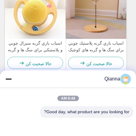
اسباب بازي گربه پلاستيك چوبي
اسباب بازي گربه سيزال چوبي
براي سگ ها و گربه هاي کوچيک
و پلاستيکي براي سگ ها و گربه
ساده و عملي
هاي کوچيک ساده و عملي
حالا صحبت کن
حالا صحبت کن
Qianna
تماس سریع
8:48 AM
آدرس
Good day, what product are you looking for?
شماره 793 جاده Tongren، شهر Tongxiang، استان Zhejiang
تلفن