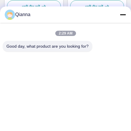
और व्यावहारिक
के लिए सरल और व्यावहारिक
अभी चैट करें
अभी चैट करें
Qianna
2:29 AM
त्वरित संपर्क करें
Good day, what product are you looking for?
पता
ज़ेजियांग प्रांत के टोंगशियांग शहर में नंबर 793 टोंगरेन रोड
टेलीफोन
0086-18367649720
ई-मेल
Qianna.TXYS@hotmail.com