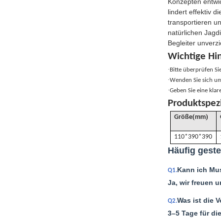
Konzepten entwic
lindert effektiv
transportieren u
natürlichen Jagdi
Begleiter unverzic
Wichtige Hi
·
Bitte überprüfen S
·
Wenden Sie sich um
·
Geben Sie eine kla
Produktspez
(
)
Größe
mm
110*390*390
Häufig geste
Kann ich Mus
Q1.
Ja, wir freuen 
Was ist die V
Q2.
3–5 Tage für di