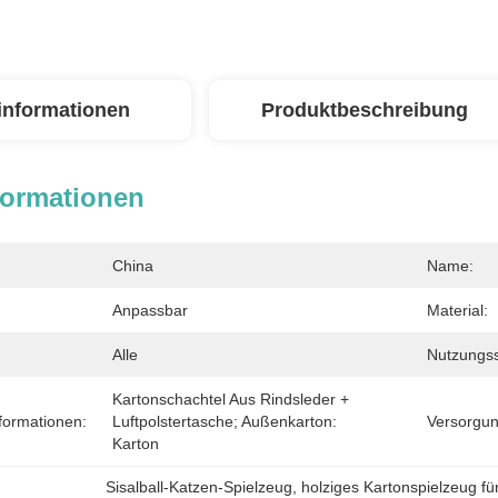
linformationen
Produktbeschreibung
formationen
China
Name:
Anpassbar
Material:
Alle
Nutzungss
Kartonschachtel Aus Rindsleder + 
formationen:
Luftpolstertasche; Außenkarton: 
Versorgun
Karton
Sisalball-Katzen-Spielzeug
, 
holziges Kartonspielzeug fü