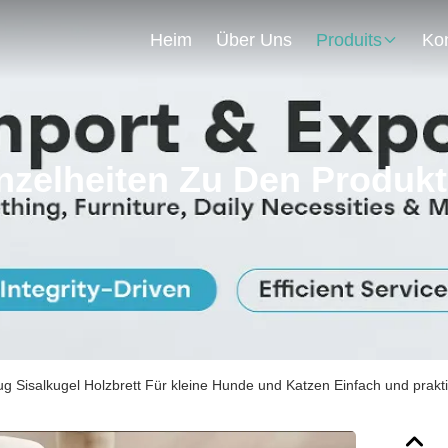
Heim
Über Uns
Produits
nzelheiten Zu Den Produk
g Sisalkugel Holzbrett Für kleine Hunde und Katzen Einfach und prakt