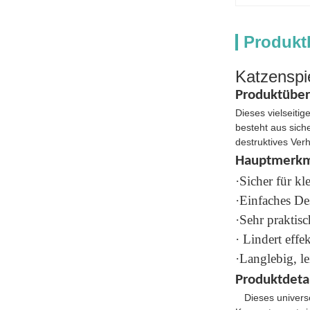
Produkt
Katzenspie
Produktüber
Dieses vielseiti
besteht aus sich
destruktives Ver
Hauptmerkm
·Sicher für k
·Einfaches De
·Sehr praktisc
· Lindert eff
·Langlebig, l
Produktdetai
Dieses univers