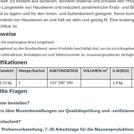
kelt. Es besteht aus sicherem, leichtem Material und schadet den Pfot
 die Langeweile von Haustieren und reduziert zerstörerische Kratz- und
nd zu lagern und für den Innen- und Außenbereich geeignet. Keine kompl
nstinkt von Haustieren an und hält sie aktiv und geistig fit. Eine kosteng
htbar ist.
nweise
ie die empfangene Ware umgehend.
gehend an den Kundendienst, wenn Produkte beschädigt sind, um sie zurückzugebe
re Lieferadresse, Kontaktperson und Telefonnummer an. Anpassungsoptionen verfügba
ifikationen
Gewicht
Menge/Karton
KARTONGRÖSSE
VOLUMEN
/
m³
G
.W(KGS)
1,53 kg
1
110*390*390
1,6 kg
llte Fragen
ter bestellen?
uns über Musterbestellungen zur Qualitätsprüfung und -verifizieru
orlaufzeit?
e Probenvorbereitung, 7–30 Arbeitstage für die Massenproduktion