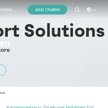
Jetzt Chatten
Kontaktieren Sie Uns
ten
isch
Katzenspielzeug Sisalkugel Holzbrett Für