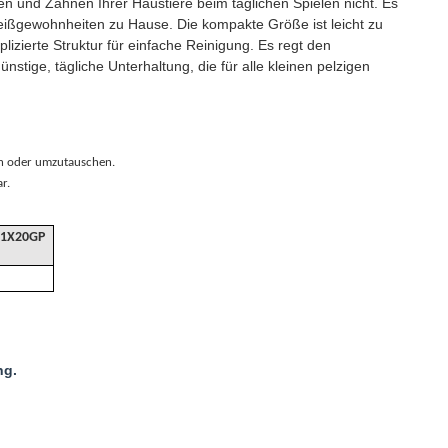
en und Zähnen Ihrer Haustiere beim täglichen Spielen nicht. Es
 Beißgewohnheiten zu Hause. Die kompakte Größe ist leicht zu
izierte Struktur für einfache Reinigung. Es regt den
ünstige, tägliche Unterhaltung, die für alle kleinen pelzigen
n oder umzutauschen.
r.
1X20GP
ng.
.