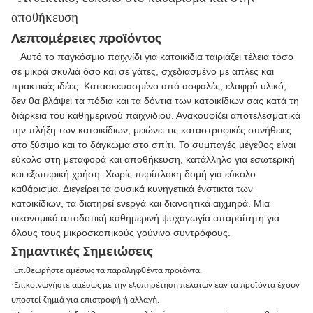
αποθήκευση
Λεπτομέρειες προϊόντος
Αυτό το παγκόσμιο παιχνίδι για κατοικίδια ταιριάζει τέλεια τόσο
σε μικρά σκυλιά όσο και σε γάτες, σχεδιασμένο με απλές και
πρακτικές ιδέες. Κατασκευασμένο από ασφαλές, ελαφρύ υλικό,
δεν θα βλάψει τα πόδια και τα δόντια των κατοικίδιων σας κατά τη
διάρκεια του καθημερινού παιχνιδιού. Ανακουφίζει αποτελεσματικά
την πλήξη των κατοικίδιων, μειώνει τις καταστροφικές συνήθειες
στο ξύσιμο και το δάγκωμα στο σπίτι. Το συμπαγές μέγεθος είναι
εύκολο στη μεταφορά και αποθήκευση, κατάλληλο για εσωτερική
και εξωτερική χρήση. Χωρίς περίπλοκη δομή για εύκολο
καθάρισμα. Διεγείρει τα φυσικά κυνηγετικά ένστικτα των
κατοικίδιων, τα διατηρεί ενεργά και διανοητικά αιχμηρά. Μια
οικονομικά αποδοτική καθημερινή ψυχαγωγία απαραίτητη για
όλους τους μικροσκοπικούς γούνινο συντρόφους.
Σημαντικές Σημειώσεις
·
Επιθεωρήστε αμέσως τα παραληφθέντα προϊόντα.
·
Επικοινωνήστε αμέσως με την εξυπηρέτηση πελατών εάν τα προϊόντα έχουν
υποστεί ζημιά για επιστροφή ή αλλαγή.