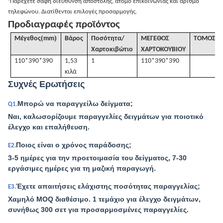
·
Παρέχετε σαφή διεύθυνση αποστολής, άτομο επικοινωνίας και αριθμό
τηλεφώνου. Διατίθενται επιλογές προσαρμογής.
Προδιαγραφές προϊόντος
(
)
Μέγεθος
mm
Βάρος
Ποσότητα/
ΜΕΓΕΘΟΣ
ΤΟΜΟΣ
/
m
Χαρτοκιβώτιο
ΧΑΡΤΟΚΟΥΒΙΟΥ
110*390*390
1,53
1
110*390*390
κιλά
Συχνές Ερωτήσεις
Μπορώ να παραγγείλω δείγματα;
Q1.
Ναι, καλωσορίζουμε παραγγελίες δειγμάτων για ποιοτικό
έλεγχο και επαλήθευση.
Ποιος είναι ο χρόνος παράδοσης;
Ε2.
3-5 ημέρες για την προετοιμασία του δείγματος, 7-30
εργάσιμες ημέρες για τη μαζική παραγωγή.
Έχετε απαιτήσεις ελάχιστης ποσότητας παραγγελίας;
Ε3.
Χαμηλό MOQ διαθέσιμο. 1 τεμάχιο για έλεγχο δειγμάτων,
συνήθως 300 σετ για προσαρμοσμένες παραγγελίες.