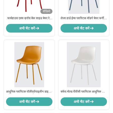
वीडियो
फार्महाउस एक्स क्रॉस बैक साइड चेयर रेड
लेजर हार्ड ईम्स प्लास्टिक मॉडर्न चेयर फर्नीचर
फॉर बिस्ट्रो किचन कस्टमाइज्ड
किचन पिंक व्हाइट ग्रे ब्लू के लिए
अभी चैट करें
अभी चैट करें
आधुनिक प्लास्टिक पॉलीप्रोपाइलीन डाइनिंग
सफेद मोल्ड पीवीसी प्लास्टिक आधुनिक कुर्सी
चेयर पीली, डाइनिंग रूम रेस्टोरेंट के लिए
फर्नीचर भोजन कक्ष के लिए OEM
अभी चैट करें
अभी चैट करें