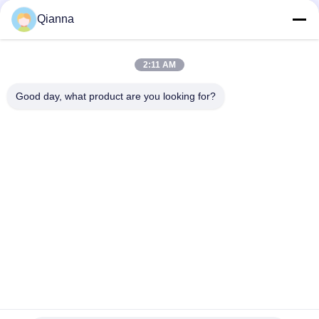
Qianna
2:11 AM
त्वरित संपर्क करें
Good day, what product are you looking for?
पता
ज़ेजियांग प्रांत के टोंगशियांग शहर में नंबर 793 टोंगरेन रोड
टेलीफोन
0086-18367649720
ई-मेल
Qianna.TXYS@hotmail.com
गोपनीयता नीति
|
साइटमैप
| चीन अच्छा गुणवत्ता होटल टेबल फर्नीचर आपूर्तिकर्ता.