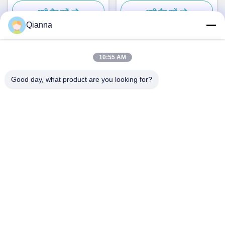
के लिए सरल और व्यावहारिक
सरल और व्यावहारिक
अभी चैट करें
अभी चैट करें
Qianna
10:55 AM
त्वरित संपर्क करें
Good day, what product are you looking for?
पता
ज़ेजियांग प्रांत के टोंगशियांग शहर में नंबर 793 टोंगरेन रोड
टेलीफोन
0086-18367649720
ई-मेल
Qianna.TXYS@hotmail.com