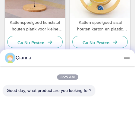
Kattenspeelgoed kunststof
Katten speelgoed sisal
houten plank voor kleine
houten karton en plastic
honden en katten Eenvoudig
Voor kleine honden en
en praktisch
katten Eenvoudig en
Ga Nu Praten.
Ga Nu Praten.
praktisch
Qianna
Snel contact
8:25 AM
Adres
Good day, what product are you looking for?
No. 793 Tongren Road, Tongxiang City, provincie Zhejiang
Tel
0086-18367649720
E-mail