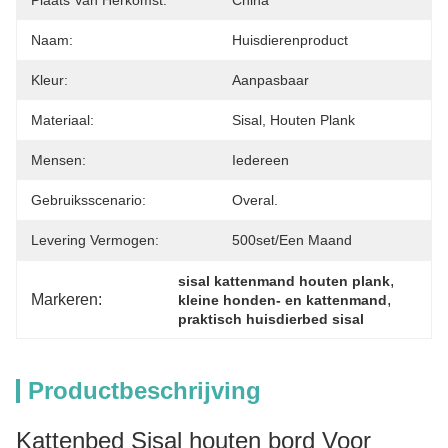
Plaats Van Herkomst:
China
Naam:
Huisdierenproduct
Kleur:
Aanpasbaar
Materiaal:
Sisal, Houten Plank
Mensen:
Iedereen
Gebruiksscenario:
Overal.
Levering Vermogen:
500set/een Maand
, 
sisal kattenmand houten plank
Markeren:
, 
kleine honden- en kattenmand
praktisch huisdierbed sisal
Productbeschrijving
Kattenbed Sisal houten bord Voor