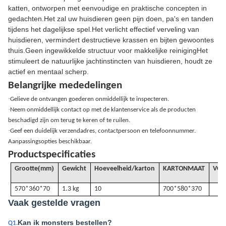
katten, ontworpen met eenvoudige en praktische concepten in
gedachten.Het zal uw huisdieren geen pijn doen, pa's en tanden
tijdens het dagelijkse spel.Het verlicht effectief verveling van
huisdieren, vermindert destructieve krassen en bijten gewoontes
thuis.Geen ingewikkelde structuur voor makkelijke reinigingHet
stimuleert de natuurlijke jachtinstincten van huisdieren, houdt ze
actief en mentaal scherp.
Belangrijke mededelingen
·
Gelieve de ontvangen goederen onmiddellijk te inspecteren.
·
Neem onmiddellijk contact op met de klantenservice als de producten
beschadigd zijn om terug te keren of te ruilen.
·
Geef een duidelijk verzendadres, contactpersoon en telefoonnummer.
Aanpassingsopties beschikbaar.
Productspecificaties
(
)
Grootte
mm
Gewicht
Hoeveelheid/karton
KARTONMAAT
VOL
570*360*70
1.3 kg
10
700*580*370
Vaak gestelde vragen
Kan ik monsters bestellen?
Q1.