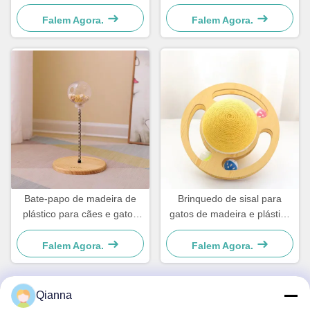
prático
prático
Falem Agora.
Falem Agora.
Bate-papo de madeira de
Brinquedo de sisal para
plástico para cães e gatos
gatos de madeira e plástico
simples e prático
Para cães e gatos pequenos
Simples e prático
Falem Agora.
Falem Agora.
Qianna