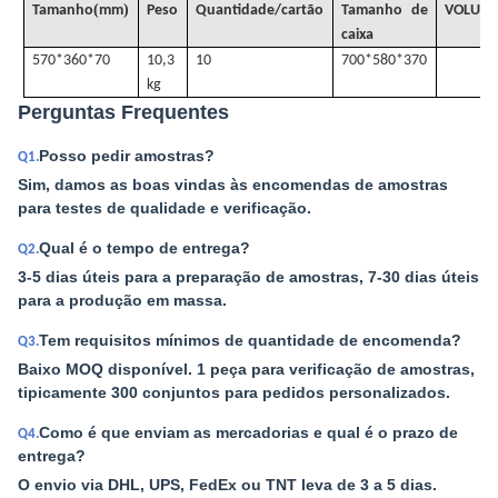
(
)
Tamanho
mm
Peso
Quantidade/cartão
Tamanho de
VOLUM
caixa
570*360*70
10,3
10
700*580*370
kg
Perguntas Frequentes
Posso pedir amostras?
Q1.
Sim, damos as boas vindas às encomendas de amostras
para testes de qualidade e verificação.
Qual é o tempo de entrega?
Q2.
3-5 dias úteis para a preparação de amostras, 7-30 dias úteis
para a produção em massa.
Tem requisitos mínimos de quantidade de encomenda?
Q3.
Baixo MOQ disponível. 1 peça para verificação de amostras,
tipicamente 300 conjuntos para pedidos personalizados.
Como é que enviam as mercadorias e qual é o prazo de
Q4.
entrega?
O envio via DHL, UPS, FedEx ou TNT leva de 3 a 5 dias.