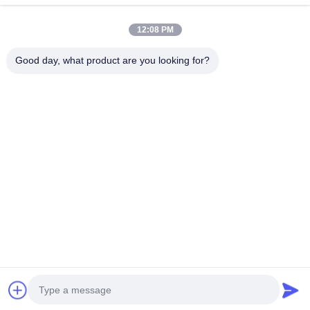
Contato rápido
12:08 PM
Endereço
Good day, what product are you looking for?
Nº 793 Tongren Road, Cidade de Tongxiang, Província de
Zhejiang
telefone
0086-18367649720
E-mail
Qianna.TXYS@hotmail.com
Política de Privacidade
|
Mapa do Site
| China bom Qualidade
Mobiliário de Mesa para Hotel Fornecedor. Copyright © 2026
Tongxiang Yuesheng Import and Export Trading Co., Ltd.
Todos. Todos os direitos reservados.