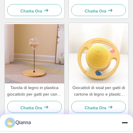
piccola taglia
piccola taglia
Chatta Ora
Chatta Ora
Tavola di legno in plastica
Giocattoli di sisal per gatti di
giocattolo per gatti per cani e
cartone di legno e plastica
gatti di piccola taglia
Per cani e gatti piccoli
Semplice e pratica
semplici e pratici
Chatta Ora
Chatta Ora
Qianna