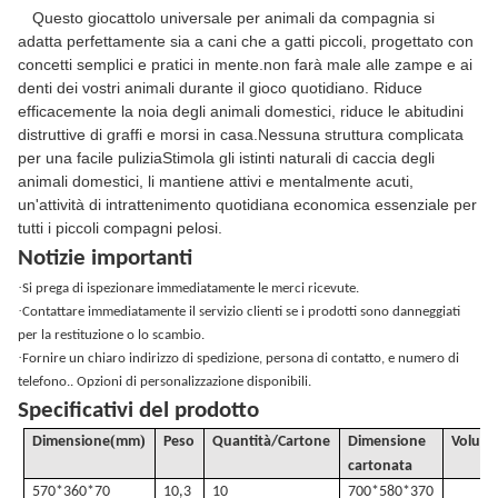
Questo giocattolo universale per animali da compagnia si
adatta perfettamente sia a cani che a gatti piccoli, progettato con
concetti semplici e pratici in mente.non farà male alle zampe e ai
denti dei vostri animali durante il gioco quotidiano. Riduce
efficacemente la noia degli animali domestici, riduce le abitudini
distruttive di graffi e morsi in casa.Nessuna struttura complicata
per una facile puliziaStimola gli istinti naturali di caccia degli
animali domestici, li mantiene attivi e mentalmente acuti,
un'attività di intrattenimento quotidiana economica essenziale per
tutti i piccoli compagni pelosi.
Notizie importanti
·
Si prega di ispezionare immediatamente le merci ricevute.
·
Contattare immediatamente il servizio clienti se i prodotti sono danneggiati
per la restituzione o lo scambio.
·
Fornire un chiaro indirizzo di spedizione, persona di contatto, e numero di
telefono.. Opzioni di personalizzazione disponibili.
Specificativi del prodotto
(
)
Dimensione
mm
Peso
Quantità/Cartone
Dimensione
Volum
cartonata
570*360*70
10,3
10
700*580*370