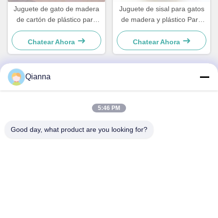
Juguete de gato de madera
Juguete de sisal para gatos
de cartón de plástico para
de madera y plástico Para
perros pequeños y gatos
perros y gatos pequeños
sencillo y práctico
sencillo y práctico
Chatear Ahora
Chatear Ahora
Qianna
Contacto Rápido
5:46 PM
DIRECCIÓN
Good day, what product are you looking for?
No 793 de la calle Tongren, ciudad de Tongxiang, provincia
de Zhejiang
Tel
0086-18367649720
Correo electrónico
Qianna.TXYS@hotmail.com