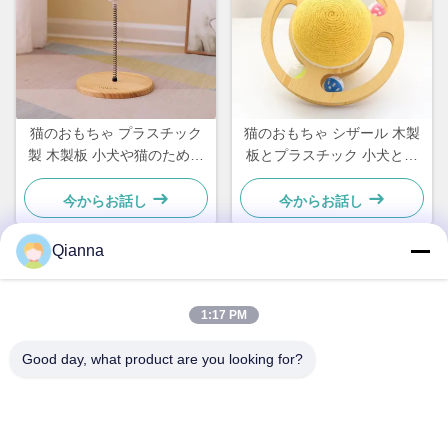
猫のおもちゃ プラスチック
猫のおもちゃ シザール 木製
製 木製板 小犬や猫のための
板とプラスチック 小犬と猫
シンプルで実用的な
のための シンプルで実用的
な
今からお話し
今からお話し
Qianna
クイックコンタクト
1:17 PM
アドレス
Good day, what product are you looking for?
浙江省桐郷市同仁路793号
テレ