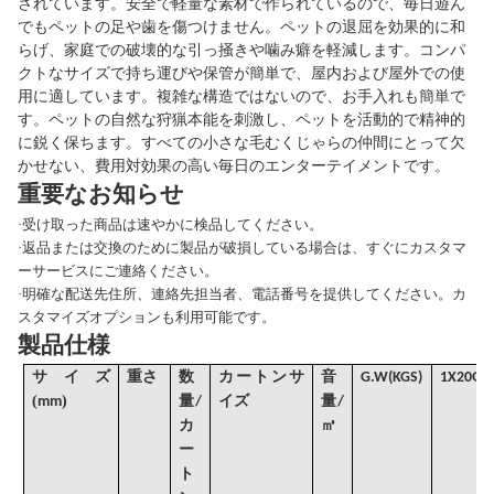
されています。安全で軽量な素材で作られているので、毎日遊ん
でもペットの足や歯を傷つけません。ペットの退屈を効果的に和
らげ、家庭での破壊的な引っ掻きや噛み癖を軽減します。コンパ
クトなサイズで持ち運びや保管が簡単で、屋内および屋外での使
用に適しています。複雑な構造ではないので、お手入れも簡単で
す。ペットの自然な狩猟本能を刺激し、ペットを活動的で精神的
に鋭く保ちます。すべての小さな毛むくじゃらの仲間にとって欠
かせない、費用対効果の高い毎日のエンターテイメントです。
重要なお知らせ
·
受け取った商品は速やかに検品してください。
·
返品または交換のために製品が破損している場合は、すぐにカスタマ
ーサービスにご連絡ください。
·
明確な配送先住所、連絡先担当者、電話番号を提供してください。カ
スタマイズオプションも利用可能です。
製品仕様
サイズ
重さ
数
カートンサ
音
G
.W(KGS)
1X20GP
(
)
mm
量/
イズ
量
/
カ
㎥
ー
ト