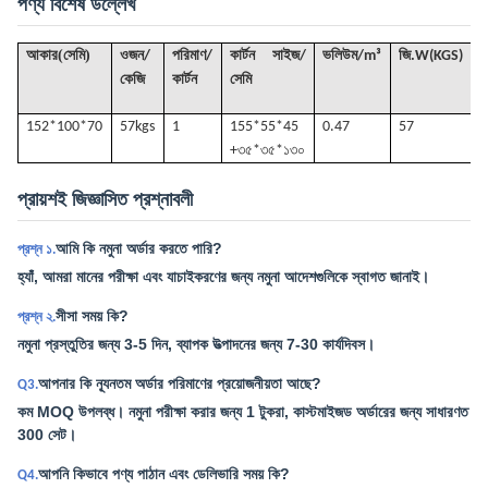
পণ্য বিশেষ উল্লেখ
(
)
আকার
সেমি
ওজন/
পরিমাণ/
কার্টন সাইজ/
ভলিউম
/
m³
জি
.W(KGS)
কেজি
কার্টন
সেমি
152*100*70
57k
gs
1
155*55*45
0.47
57
+৩৫*৩৫*১৩০
প্রায়শই জিজ্ঞাসিত প্রশ্নাবলী
আমি কি নমুনা অর্ডার করতে পারি?
প্রশ্ন ১.
হ্যাঁ, আমরা মানের পরীক্ষা এবং যাচাইকরণের জন্য নমুনা আদেশগুলিকে স্বাগত জানাই।
সীসা সময় কি?
প্রশ্ন ২.
নমুনা প্রস্তুতির জন্য 3-5 দিন, ব্যাপক উত্পাদনের জন্য 7-30 কার্যদিবস।
আপনার কি ন্যূনতম অর্ডার পরিমাণের প্রয়োজনীয়তা আছে?
Q3.
কম MOQ উপলব্ধ। নমুনা পরীক্ষা করার জন্য 1 টুকরা, কাস্টমাইজড অর্ডারের জন্য সাধারণত
300 সেট।
আপনি কিভাবে পণ্য পাঠান এবং ডেলিভারি সময় কি?
Q4.