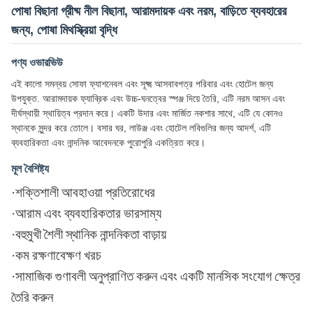
পোষা বিছানা গ্রীষ্ম নীল বিছানা, আরামদায়ক এবং নরম, বাড়িতে ব্যবহারের
জন্য, পোষা মিথস্ক্রিয়া বৃদ্ধি
পণ্য ওভারভিউ
এই কালো সমন্বয় সোফা ফ্যাশনেবল এবং সূক্ষ্ম আসবাবপত্র পরিবার এবং হোটেল জন্য
উপযুক্ত. আরামদায়ক ফ্যাব্রিক এবং উচ্চ-ঘনত্বের স্পঞ্জ দিয়ে তৈরি, এটি নরম আসন এবং
দীর্ঘস্থায়ী স্থায়িত্ব প্রদান করে। একটি উদার এবং মার্জিত নকশার সাথে, এটি যে কোনও
স্থানকে সুন্দর করে তোলে। বসার ঘর, লাউঞ্জ এবং হোটেল লবিগুলির জন্য আদর্শ, এটি
ব্যবহারিকতা এবং নান্দনিক আবেদনকে পুরোপুরি একত্রিত করে।
মূল বৈশিষ্ট্য
·
শক্তিশালী আবহাওয়া প্রতিরোধের
·
আরাম এবং ব্যবহারিকতার ভারসাম্য
·
বহুমুখী শৈলী স্থানিক নান্দনিকতা বাড়ায়
·
কম রক্ষণাবেক্ষণ খরচ
·
সামাজিক গুণাবলী অনুপ্রাণিত করুন এবং একটি মানসিক সংযোগ ক্ষেত্র
তৈরি করুন