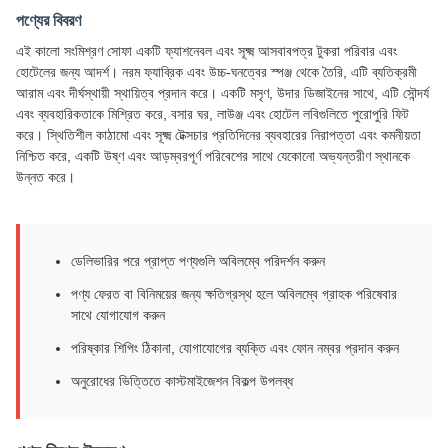
পণ্যের বিবরণ
এই কালো সংমিশ্রণ সোফা একটি ফ্যাশনেবল এবং সূক্ষ্ম আসবাবপত্র টুকরা পরিবার এবং
হোটেলের জন্য আদর্শ। নরম ফ্যাব্রিক এবং উচ্চ-ঘনত্বের স্পঞ্জ থেকে তৈরি, এটি ব্যতিক্রমী
আরাম এবং দীর্ঘস্থায়ী স্থায়িত্ব প্রদান করে। একটি মসৃণ, উদার ডিজাইনের সাথে, এটি সৌন্দর্য
এবং ব্যবহারিকতাকে মিশ্রিত করে, বসার ঘর, লাউঞ্জ এবং হোটেল লবিগুলিতে পুরোপুরি ফিট
করে। স্থিতিশীল কাঠামো এবং সূক্ষ্ম টেক্সচার প্রতিদিনের ব্যবহারের নিরাপত্তা এবং কমনীয়তা
নিশ্চিত করে, একটি উষ্ণ এবং আড়ম্বরপূর্ণ পরিবেশের সাথে যেকোনো অভ্যন্তরীণ স্থানকে
উন্নত করে।
ডেলিভারির পরে প্রাপ্ত পণ্যগুলি অবিলম্বে পরিদর্শন করুন
পণ্য ফেরত বা বিনিময়ের জন্য ক্ষতিগ্রস্থ হলে অবিলম্বে গ্রাহক পরিষেবার
সাথে যোগাযোগ করুন
পরিষ্কার শিপিং ঠিকানা, যোগাযোগের ব্যক্তি এবং ফোন নম্বর প্রদান করুন
অনুরোধের ভিত্তিতে কাস্টমাইজেশন বিকল্প উপলব্ধ