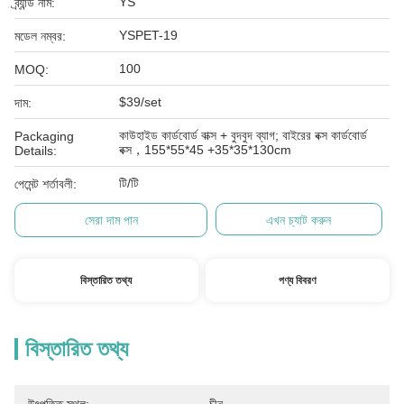
YS
ব্র্যান্ড নাম:
YSPET-19
মডেল নম্বর:
100
MOQ:
$39/set
দাম:
কাউহাইড কার্ডবোর্ড বাক্স + বুদবুদ ব্যাগ; বাইরের বক্স কার্ডবোর্ড
Packaging
বক্স，155*55*45 +35*35*130cm
Details:
টি/টি
পেমেন্ট শর্তাবলী:
সেরা দাম পান
এখন চ্যাট করুন
বিস্তারিত তথ্য
পণ্য বিবরণ
বিস্তারিত তথ্য