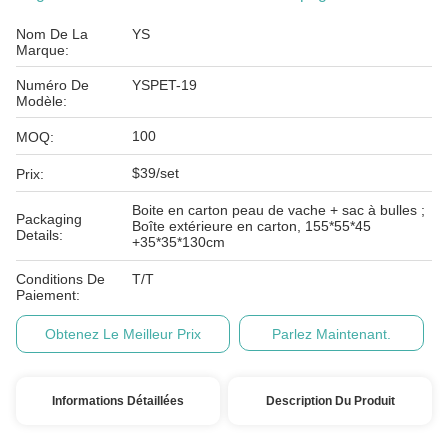
Nom De La
YS
Marque:
Numéro De
YSPET-19
Modèle:
100
MOQ:
$39/set
Prix:
Boite en carton peau de vache + sac à bulles ;
Packaging
Boîte extérieure en carton, 155*55*45
Details:
+35*35*130cm
Conditions De
T/T
Paiement:
Obtenez Le Meilleur Prix
Parlez Maintenant.
Informations Détaillées
Description Du Produit