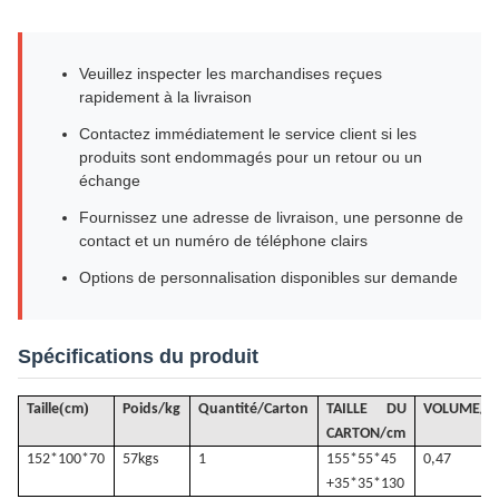
Veuillez inspecter les marchandises reçues
rapidement à la livraison
Contactez immédiatement le service client si les
produits sont endommagés pour un retour ou un
échange
Fournissez une adresse de livraison, une personne de
contact et un numéro de téléphone clairs
Options de personnalisation disponibles sur demande
Spécifications du produit
(
)
Taille
cm
Poids/kg
Quantité/Carton
TAILLE DU
VOLUME
/
m
CARTON/cm
152*100*70
57k
gs
1
155*55*45
0,47
+35*35*130