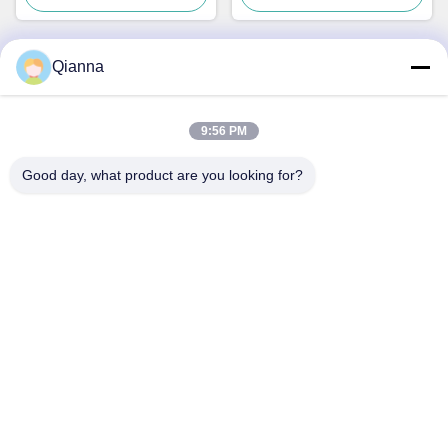
Qianna
Contact rapide
9:56 PM
Adresse
Good day, what product are you looking for?
No 793 rue Tongren, ville de Tongxiang, province du
Zhejiang
Télégramme
0086-18367649720
E-mail
Qianna.TXYS@hotmail.com
Politique de confidentialité
|
Plan du site
| La Chine est bonne.