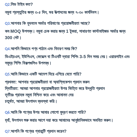
লিড টাইম কত?
Q2.
নমুনা প্রস্তুতির জন্য ৩-৫ দিন, ভর উত্পাদনের জন্য ৭-৩০ কার্যদিবস।
আপনার কি ন্যূনতম অর্ডার পরিমাণের প্রয়োজনীয়তা আছে?
Q3.
কম MOQ উপলব্ধ। নমুনা চেক করার জন্য 1 টুকরা, সাধারণত কাস্টমাইজড অর্ডার জন্য
300 সেট।
আপনি কিভাবে পণ্য পাঠান এবং বিতরণ সময় কি?
Q4.
ডিএইচএল, ইউপিএস, ফেডেক্স বা টিএনটি দ্বারা শিপিং 3-5 দিন সময় নেয়। এয়ারলাইন এবং
সমুদ্র শিপিং বিকল্পগুলিও উপলব্ধ।
আমি কিভাবে একটি আদেশ দিয়ে এগিয়ে যেতে পারি?
Q5.
প্রথমত: আপনার প্রয়োজনীয়তা বা অ্যাপ্লিকেশন প্রদান করুন
দ্বিতীয়ত: আমরা আপনার প্রয়োজনীয়তা উপর ভিত্তি করে উদ্ধৃতি প্রদান
তৃতীয়ঃ গ্রাহক নমুনা নিশ্চিত করে এবং আমানত দেয়
চতুর্থত, আমরা উৎপাদন ব্যবস্থা করি।
আমি কি পণ্যের উপর আমার লোগো মুদ্রণ করতে পারি?
Q6.
হ্যাঁ, উৎপাদন শুরু করার আগে দয়া করে আমাদের আনুষ্ঠানিকভাবে অবহিত করুন।
আপনি কি পণ্যের গ্যারান্টি প্রদান করেন?
Q7.