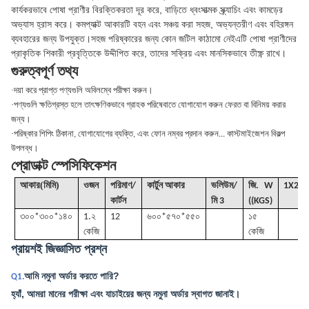
কার্যকরভাবে পোষা প্রাণীর বিরক্তিকরতা দূর করে, বাড়িতে ধ্বংসাত্মক স্ক্র্যাচিং এবং কামড়ের
অভ্যাস হ্রাস করে। কমপ্যাক্ট আকারটি বহন এবং সঞ্চয় করা সহজ, অভ্যন্তরীণ এবং বহিরঙ্গন
ব্যবহারের জন্য উপযুক্ত।সহজ পরিষ্কারের জন্য কোন জটিল কাঠামো নেইএটি পোষা প্রাণীদের
প্রাকৃতিক শিকারী প্রবৃত্তিকে উদ্দীপিত করে, তাদের সক্রিয় এবং মানসিকভাবে তীক্ষ্ণ রাখে।
গুরুত্বপূর্ণ তথ্য
·
দয়া করে প্রাপ্ত পণ্যগুলি অবিলম্বে পরীক্ষা করুন।
·
পণ্যগুলি ক্ষতিগ্রস্ত হলে তাৎক্ষণিকভাবে গ্রাহক পরিষেবাতে যোগাযোগ করুন ফেরত বা বিনিময় করার
জন্য।
·
পরিষ্কার শিপিং ঠিকানা, যোগাযোগের ব্যক্তি, এবং ফোন নম্বর প্রদান করুন... কাস্টমাইজেশন বিকল্প
উপলব্ধ।
প্রোডাক্ট স্পেসিফিকেশন
(
)
আকার
মিমি
ওজন
পরিমাণ/
কার্টুন আকার
ভলিউম
/
জি
. W
1X20
কার্টন
মি 3
((KGS)
৩০০*৩০০*১৪০
1.২
12
৬০০*৫৭০*৫৫০
১৫
কেজি
কেজি
প্রায়শই জিজ্ঞাসিত প্রশ্ন
আমি নমুনা অর্ডার করতে পারি?
Q1.
হ্যাঁ, আমরা মানের পরীক্ষা এবং যাচাইয়ের জন্য নমুনা অর্ডার স্বাগত জানাই।