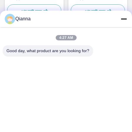
ব্যবহারিক
ব্যবহারিক
এখন চ্যাট করুন
এখন চ্যাট করুন
Qianna
4:27 AM
দ্রুত যোগাযোগ
Good day, what product are you looking for?
ঠিকানা
নং ৭৯৩ টংরেন রোড, টংজিয়াং শহর, ঝেজিয়াং প্রদেশ
টেল
0086-18367649720
ই-মেইল
Qianna.TXYS@hotmail.com