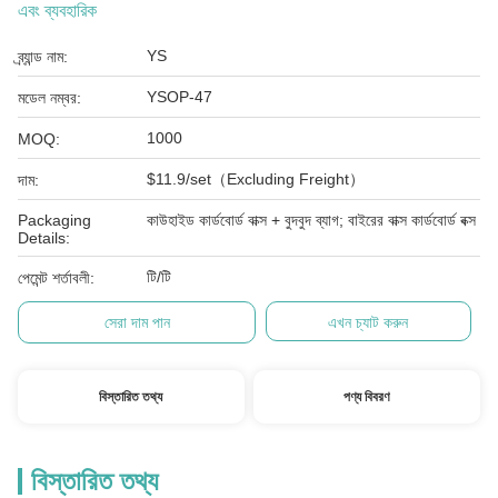
এবং ব্যবহারিক
YS
ব্র্যান্ড নাম:
YSOP-47
মডেল নম্বর:
1000
MOQ:
$11.9/set（Excluding Freight）
দাম:
Packaging
কাউহাইড কার্ডবোর্ড বাক্স + বুদবুদ ব্যাগ; বাইরের বাক্স কার্ডবোর্ড বক্স
Details:
টি/টি
পেমেন্ট শর্তাবলী:
সেরা দাম পান
এখন চ্যাট করুন
বিস্তারিত তথ্য
পণ্য বিবরণ
বিস্তারিত তথ্য