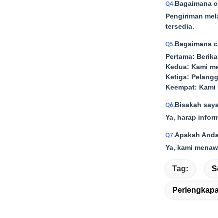
Bagaimana c
Q4.
Pengiriman mel
tersedia.
Bagaimana c
Q5.
Pertama: Berika
Kedua: Kami m
Ketiga: Pelang
Keempat: Kami 
Bisakah say
Q6.
Ya, harap infor
Apakah Anda
Q7.
Ya, kami menaw
Tag:
S
Perlengkapa