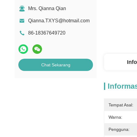
Mrs. Qianna Qian
Qianna.TXYS@hotmail.com
86-18367649720
Inf
Chat Sekarang
Informas
Tempat Asal:
Warna:
Pengguna: