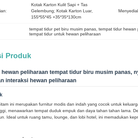
Kotak Karton Kulit Sapi + Tas 
ian:
Gelembung; Kotak Karton Luar, 
Menyedia
155*55*45 +35*35*130cm
tempat tidur pet biru musim panas
, 
tempat tidur hewan
tempat tidur untuk hewan peliharaan
si Produk
r hewan peliharaan tempat tidur biru musim panas, 
n interaksi hewan peliharaan
uk
itam ini merupakan furnitur modis dan indah yang cocok untuk keluarg
nggi, menawarkan tempat duduk empuk dan daya tahan tahan lama. De
. Ideal untuk ruang tamu, lounge, dan lobi hotel, ini memadukan kepr