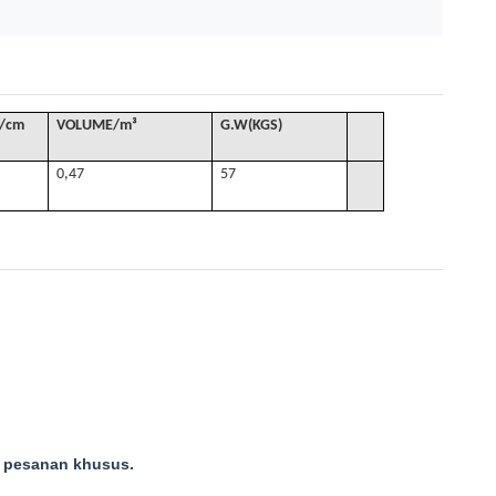
/cm
VOLUME
/
m³
G
.W(KGS)
0,47
57
k pesanan khusus.