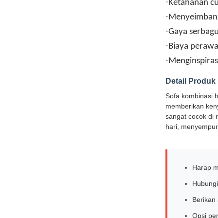
·
Ketahanan cu
·
Menyeimbang
·
Gaya serbagu
·
Biaya perawa
·
Menginspiras
Detail Produk
Sofa kombinasi h
memberikan keny
sangat cocok di 
hari, menyempur
Harap m
Hubungi 
Berikan 
Opsi pe