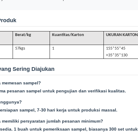
Produk
Berat/kg
Kuantitas/Karton
UKURAN KARTON
57k
gs
1
155*55*45
+35*35*130
yang Sering Diajukan
a memesan sampel?
ma pesanan sampel untuk pengujian dan verifikasi kualitas.
unggunya?
persiapan sampel, 7-30 hari kerja untuk produksi massal.
 memiliki persyaratan jumlah pesanan minimum?
sedia. 1 buah untuk pemeriksaan sampel, biasanya 300 set untu