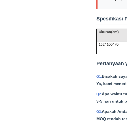
Spesifikasi 
(
)
Ukuran
cm
152*100*70
Pertanyaan 
Bisakah say
Q1.
Ya, kami meneri
Apa waktu t
Q2.
3-5 hari untuk 
Apakah Anda
Q3.
MOQ rendah ter