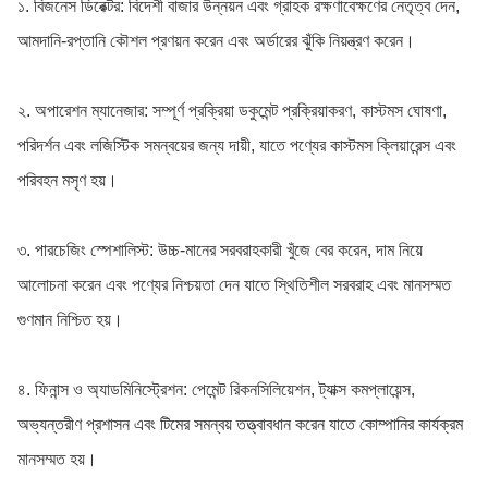
১. বিজনেস ডিরেক্টর: বিদেশী বাজার উন্নয়ন এবং গ্রাহক রক্ষণাবেক্ষণের নেতৃত্ব দেন,
আমদানি-রপ্তানি কৌশল প্রণয়ন করেন এবং অর্ডারের ঝুঁকি নিয়ন্ত্রণ করেন।
২. অপারেশন ম্যানেজার: সম্পূর্ণ প্রক্রিয়া ডকুমেন্ট প্রক্রিয়াকরণ, কাস্টমস ঘোষণা,
পরিদর্শন এবং লজিস্টিক সমন্বয়ের জন্য দায়ী, যাতে পণ্যের কাস্টমস ক্লিয়ারেন্স এবং
পরিবহন মসৃণ হয়।
৩. পারচেজিং স্পেশালিস্ট: উচ্চ-মানের সরবরাহকারী খুঁজে বের করেন, দাম নিয়ে
আলোচনা করেন এবং পণ্যের নিশ্চয়তা দেন যাতে স্থিতিশীল সরবরাহ এবং মানসম্মত
গুণমান নিশ্চিত হয়।
৪. ফিনান্স ও অ্যাডমিনিস্ট্রেশন: পেমেন্ট রিকনসিলিয়েশন, ট্যাক্স কমপ্লায়েন্স,
অভ্যন্তরীণ প্রশাসন এবং টিমের সমন্বয় তত্ত্বাবধান করেন যাতে কোম্পানির কার্যক্রম
মানসম্মত হয়।