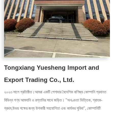
Tongxiang Yuesheng Import and
Export Trading Co., Ltd.
২০২৩ সালে প্রতিষ্ঠিত।আমরা একটি পেশাদার বৈদেশিক বাণিজ্য কোম্পানি প্রধানত
বিভিন্ন পণ্য আমদানি ও রপ্তানির সাথে জড়িত। "অখণ্ডতা ভিত্তিক, গ্রাহক-
প্রথম,উভয় পক্ষের জন্য উপকারী সহযোগিতা এবং কার্যকর সুবিধা", কোম্পানিটি