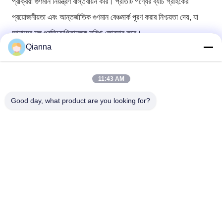
প্রক্রিয়া গুণমান নিয়ন্ত্রণ বাস্তবায়ন করি। প্রতিটি পণ্যের ব্যাচ গ্রাহকের
প্রয়োজনীয়তা এবং আন্তর্জাতিক গুণমান বেঞ্চমার্ক পূরণ করার নিশ্চয়তা দেয়, যা
আমাদের মূল প্রতিযোগিতামূলক সুবিধা জোরদার করে।
Qianna
সম্পূর্ণ-প্রক্রিয়া গুণমান নিয়ন্ত্রণ ব্যবস্থা
১. সরবরাহকারী যোগ্যতা ব্যবস্থাপনা
11:43 AM
আমরা Tongxiang এবং Yangtze River Delta-এর যোগ্য, মানসম্মত
এবং স্থিতিশীল নির্মাতাদের কঠোরভাবে নির্বাচন করি, তাদের ব্যবসায়িক লাইসেন্স,
Good day, what product are you looking for?
উৎপাদন শংসাপত্র এবং গুণমান শংসাপত্র যাচাই করি। আমরা নিয়মিত অন-সাইট
অডিট পরিচালনা করি, একটি গতিশীল সরবরাহকারী রেটিং সিস্টেম তৈরি করি এবং
উচ্চ-মানের সরবরাহকারীদের ধরে রাখি এবং কম পারফরম্যান্সযুক্তদের বাদ দিই।
২. সংগ্রহ ও উৎপাদন নিয়ন্ত্রণ
আমরা সংগ্রহ চুক্তিতে পণ্যের স্পেসিফিকেশন, উপকরণ এবং পরীক্ষার সূচকগুলি
অন্তর্ভুক্ত করে স্পষ্ট গুণমান শর্তাবলী সংজ্ঞায়িত করি। ব্যাপক উৎপাদনের আগে
নমুনা অনুমোদন প্রয়োজন। আমরা উৎপাদন প্রক্রিয়া তত্ত্বাবধানের জন্য নিবেদিত