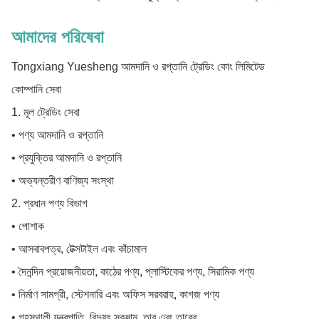
আমাদের পরিষেবা
Tongxiang Yuesheng আমদানি ও রপ্তানি ট্রেডিং কোং লিমিটেড
কোম্পানি সেবা
1. মূল ট্রেডিং সেবা
• পণ্য আমদানি ও রপ্তানি
• প্রযুক্তির আমদানি ও রপ্তানি
• অভ্যন্তরীণ বাণিজ্য সংস্থা
2. প্রধান পণ্য বিভাগ
• পোশাক
• আসবাবপত্র, টেক্সটাইল এবং কাঁচামাল
• দৈনন্দিন প্রয়োজনীয়তা, কাঠের পণ্য, প্লাস্টিকের পণ্য, সিরামিক পণ্য
• নির্মাণ সামগ্রী, স্টেশনারি এবং অফিস সরবরাহ, কাগজ পণ্য
• গৃহস্থালী যন্ত্রপাতি, বিদ্যুৎ সরঞ্জাম, তার এবং তারের