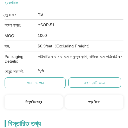
ব্যবহারিক
YS
ব্র্যান্ড নাম:
YSOP-51
মডেল নম্বর:
1000
MOQ:
$6.9/set（Excluding Freight）
দাম:
Packaging
কাউহাইড কার্ডবোর্ড বাক্স + বুদবুদ ব্যাগ; বাইরের বাক্স কার্ডবোর্ড বক্স
Details:
টি/টি
পেমেন্ট শর্তাবলী:
সেরা দাম পান
এখন চ্যাট করুন
বিস্তারিত তথ্য
পণ্য বিবরণ
বিস্তারিত তথ্য