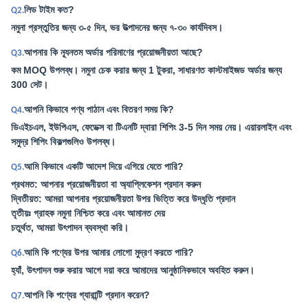
লিড টাইম কত?
Q2.
নমুনা প্রস্তুতির জন্য ৩-৫ দিন, ভর উত্পাদনের জন্য ৭-৩০ কার্যদিবস।
আপনার কি ন্যূনতম অর্ডার পরিমাণের প্রয়োজনীয়তা আছে?
Q3.
কম MOQ উপলব্ধ। নমুনা চেক করার জন্য 1 টুকরা, সাধারণত কাস্টমাইজড অর্ডার জন্য
300 সেট।
আপনি কিভাবে পণ্য পাঠান এবং বিতরণ সময় কি?
Q4.
ডিএইচএল, ইউপিএস, ফেডেক্স বা টিএনটি দ্বারা শিপিং 3-5 দিন সময় নেয়। এয়ারলাইন এবং
সমুদ্র শিপিং বিকল্পগুলিও উপলব্ধ।
আমি কিভাবে একটি আদেশ দিয়ে এগিয়ে যেতে পারি?
Q5.
প্রথমত: আপনার প্রয়োজনীয়তা বা অ্যাপ্লিকেশন প্রদান করুন
দ্বিতীয়ত: আমরা আপনার প্রয়োজনীয়তা উপর ভিত্তি করে উদ্ধৃতি প্রদান
তৃতীয়ঃ গ্রাহক নমুনা নিশ্চিত করে এবং আমানত দেয়
চতুর্থত, আমরা উৎপাদন ব্যবস্থা করি।
আমি কি পণ্যের উপর আমার লোগো মুদ্রণ করতে পারি?
Q6.
হ্যাঁ, উৎপাদন শুরু করার আগে দয়া করে আমাদের আনুষ্ঠানিকভাবে অবহিত করুন।
আপনি কি পণ্যের গ্যারান্টি প্রদান করেন?
Q7.