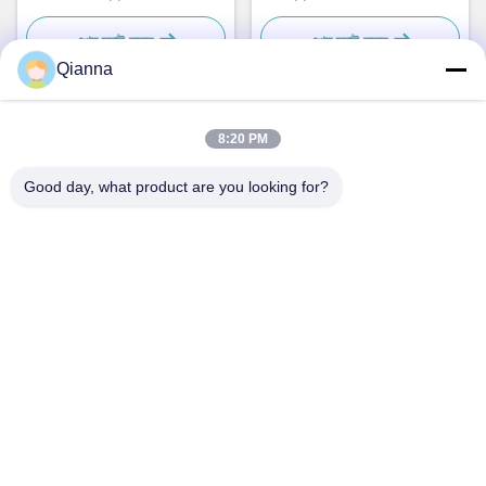
সহজ এবং ব্যবহারিক
ব্যবহারিক
এখন চ্যাট করুন
এখন চ্যাট করুন
Qianna
8:20 PM
দ্রুত যোগাযোগ
Good day, what product are you looking for?
ঠিকানা
নং ৭৯৩ টংরেন রোড, টংজিয়াং শহর, ঝেজিয়াং প্রদেশ
টেল
0086-18367649720
ই-মেইল
Qianna.TXYS@hotmail.com