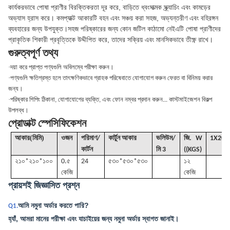
কার্যকরভাবে পোষা প্রাণীর বিরক্তিকরতা দূর করে, বাড়িতে ধ্বংসাত্মক স্ক্র্যাচিং এবং কামড়ের
অভ্যাস হ্রাস করে। কমপ্যাক্ট আকারটি বহন এবং সঞ্চয় করা সহজ, অভ্যন্তরীণ এবং বহিরঙ্গন
ব্যবহারের জন্য উপযুক্ত।সহজ পরিষ্কারের জন্য কোন জটিল কাঠামো নেইএটি পোষা প্রাণীদের
প্রাকৃতিক শিকারী প্রবৃত্তিকে উদ্দীপিত করে, তাদের সক্রিয় এবং মানসিকভাবে তীক্ষ্ণ রাখে।
গুরুত্বপূর্ণ তথ্য
·
দয়া করে প্রাপ্ত পণ্যগুলি অবিলম্বে পরীক্ষা করুন।
·
পণ্যগুলি ক্ষতিগ্রস্ত হলে তাৎক্ষণিকভাবে গ্রাহক পরিষেবাতে যোগাযোগ করুন ফেরত বা বিনিময় করার
জন্য।
·
পরিষ্কার শিপিং ঠিকানা, যোগাযোগের ব্যক্তি, এবং ফোন নম্বর প্রদান করুন... কাস্টমাইজেশন বিকল্প
উপলব্ধ।
প্রোডাক্ট স্পেসিফিকেশন
(
)
আকার
মিমি
ওজন
পরিমাণ/
কার্টুন আকার
ভলিউম
/
জি
. W
1X20G
কার্টন
মি 3
((KGS)
২১০*২১০*১০০
0.৫
24
৫৩০*৫৩০*৫৩০
১২
কেজি
কেজি
প্রায়শই জিজ্ঞাসিত প্রশ্ন
আমি নমুনা অর্ডার করতে পারি?
Q1.
হ্যাঁ, আমরা মানের পরীক্ষা এবং যাচাইয়ের জন্য নমুনা অর্ডার স্বাগত জানাই।