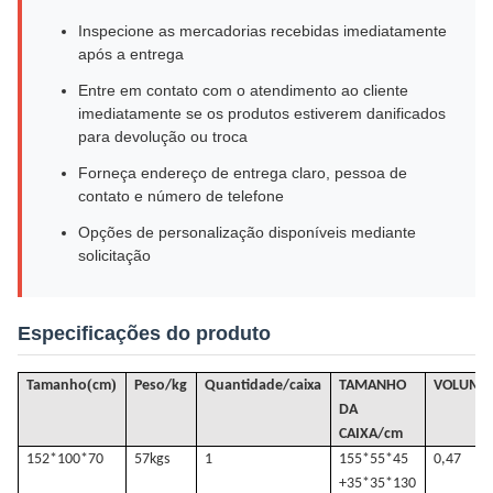
Inspecione as mercadorias recebidas imediatamente
após a entrega
Entre em contato com o atendimento ao cliente
imediatamente se os produtos estiverem danificados
para devolução ou troca
Forneça endereço de entrega claro, pessoa de
contato e número de telefone
Opções de personalização disponíveis mediante
solicitação
Especificações do produto
(
)
Tamanho
cm
Peso/kg
Quantidade/caixa
TAMANHO
VOLUME
DA
CAIXA/cm
152*100*70
57k
gs
1
155*55*45
0,47
+35*35*130