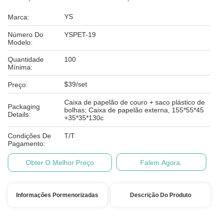
YS
Marca:
Número Do
YSPET-19
Modelo:
Quantidade
100
Mínima:
$39/set
Preço:
Caixa de papelão de couro + saco plástico de
Packaging
bolhas; Caixa de papelão externa, 155*55*45
Details:
+35*35*130c
Condições De
T/T
Pagamento:
Obter O Melhor Preço
Falem Agora.
Informações Pormenorizadas
Descrição Do Produto