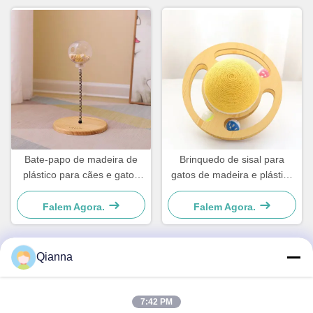
Bate-papo de madeira de
Brinquedo de sisal para
plástico para cães e gatos
gatos de madeira e plástico
simples e prático
Para cães e gatos pequenos
Simples e prático
Falem Agora.
Falem Agora.
Qianna
Contato rápido
7:42 PM