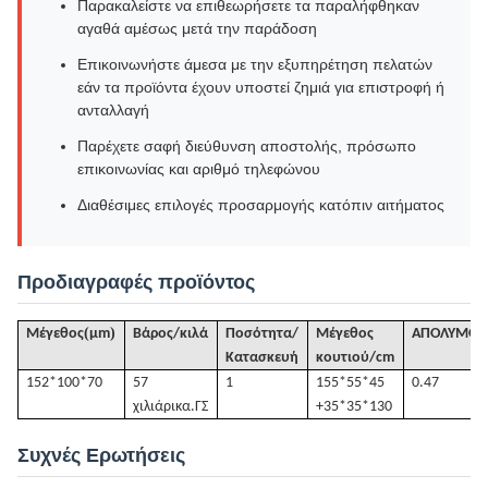
Παρακαλείστε να επιθεωρήσετε τα παραλήφθηκαν
αγαθά αμέσως μετά την παράδοση
Επικοινωνήστε άμεσα με την εξυπηρέτηση πελατών
εάν τα προϊόντα έχουν υποστεί ζημιά για επιστροφή ή
ανταλλαγή
Παρέχετε σαφή διεύθυνση αποστολής, πρόσωπο
επικοινωνίας και αριθμό τηλεφώνου
Διαθέσιμες επιλογές προσαρμογής κατόπιν αιτήματος
Προδιαγραφές προϊόντος
(
)
Μέγεθος
μm
Βάρος/κιλά
Ποσότητα/
Μέγεθος
ΑΠΟΛΥΜΟΣ
Κατασκευή
κουτιού/cm
152*100*70
57
1
155*55*45
0.47
χιλιάρικα.
ΓΣ
+35*35*130
Συχνές Ερωτήσεις