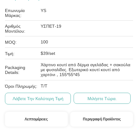
Επωνυμία
YS
Μάρκας:
Αριθμός
ΥΣΠΕΤ-19
Μοντέλου:
100
MOQ:
$39/set
Τιμή:
Χάρτινο κουτί από δέρμα αγελάδας + σακούλα
Packaging
με φυσαλίδες. Εξωτερικό κουτί κουτί από
Details:
χαρτόνι，155*55*45
T/T
Όροι Πληρωμής:
Λάβετε Την Καλύτερη Τιμή
Μιλήστε Τώρα.
Λεπτομέρειες
Περιγραφή Προϊόντος