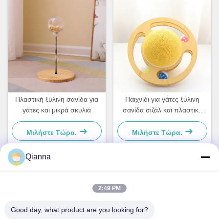
Πλαστική ξύλινη σανίδα για
Παιχνίδι για γάτες ξύλινη
γάτες και μικρά σκυλιά
σανίδα σιζάλ και πλαστικό
Για μικρά σκυλιά και γάτες
Απλό και πρακτικό
Μιλήστε Τώρα.
Μιλήστε Τώρα.
Qianna
Γρήγορη επαφή
2:49 PM
Διεύθυνση
Good day, what product are you looking for?