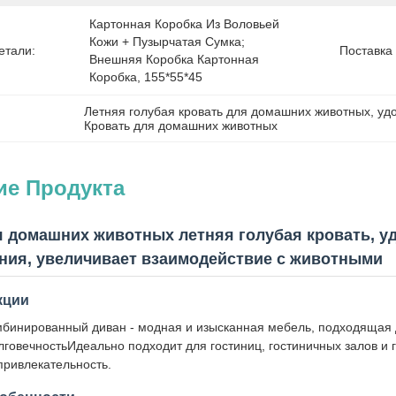
Картонная Коробка Из Воловьей 
Кожи + Пузырчатая Сумка; 
етали:
Поставка
Внешняя Коробка Картонная 
Коробка, 155*55*45 
Летняя голубая кровать для домашних животных
, 
уд
Кровать для домашних животных
ие Продукта
я домашних животных летняя голубая кровать, уд
ния, увеличивает взаимодействие с животными
кции
мбинированный диван - модная и изысканная мебель, подходящая д
говечностьИдеально подходит для гостиниц, гостиничных залов и г
привлекательность.