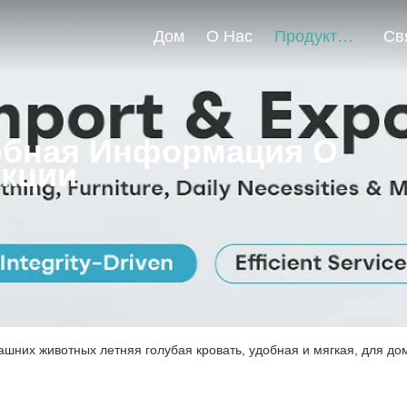
Дом
О Нас
Продукты
бная Информация О
кции
ашних животных летняя голубая кровать, удобная и мягкая, для д