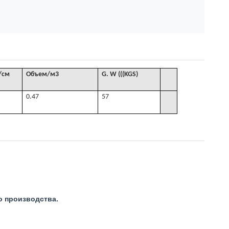
/см
Объем
/
м3
G
. W (((KGS)
0.47
57
о производства.