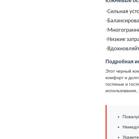
Ключевые ос
·
Сильная уст
·
Балансирова
·
Многогранны
·
Низкие затр
·
Вдохновляйт
Подробная и
Этот черный ко
комфорт и долго
гостиные и гост
использования,
Пожалуй
Немедле
Укажите