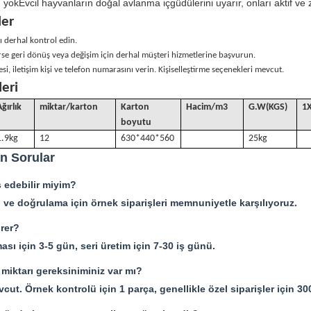
 yokEvcil hayvanların doğal avlanma içgüdülerini uyarır, onları aktif ve z
ler
ı derhal kontrol edin.
se geri dönüş veya değişim için derhal müşteri hizmetlerine başvurun.
esi, iletişim kişi ve telefon numarasını verin. Kişiselleştirme seçenekleri mevcut.
leri
Ağırlık
miktar/karton
Karton
Hacim
/
m3
G
.W(KGS)
1
boyutu
1.9kg
12
630*440*560
25kg
n Sorular
ş edebilir miyim?
ti ve doğrulama için örnek siparişleri memnuniyetle karşılıyoruz.
ürer?
sı için 3-5 gün, seri üretim için 7-30 iş günü.
 miktarı gereksiniminiz var mı?
t. Örnek kontrolü için 1 parça, genellikle özel siparişler için 300