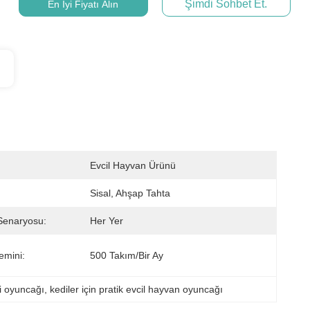
Şimdi Sohbet Et.
En İyi Fiyatı Alın
Evcil Hayvan Ürünü
Sisal, Ahşap Tahta
Senaryosu:
Her Yer
emini:
500 Takım/bir Ay
i oyuncağı
, 
kediler için pratik evcil hayvan oyuncağı