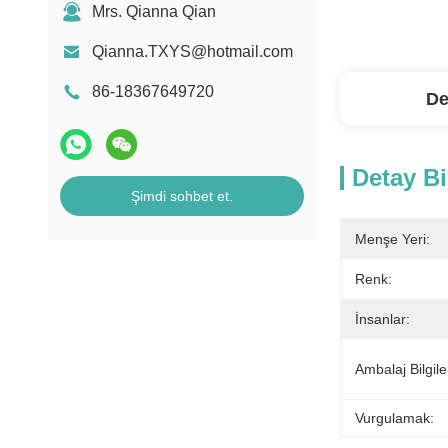
Mrs. Qianna Qian
Qianna.TXYS@hotmail.com
86-18367649720
De
Detay Bi
Şimdi sohbet et.
Menşe Yeri:
Renk:
İnsanlar:
Ambalaj Bilgiler
Vurgulamak: