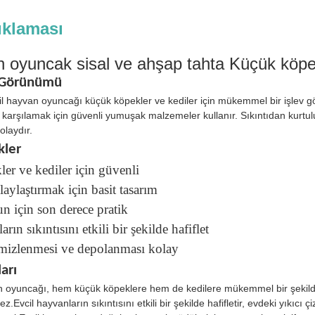
ıklaması
in oyuncak sisal ve ahşap tahta Küçük köpekl
 Görünümü
l hayvan oyuncağı küçük köpekler ve kediler için mükemmel bir işlev görü
ı karşılamak için güvenli yumuşak malzemeler kullanır. Sıkıntıdan kurtul
olaydır.
kler
er ve kediler için güvenli
aylaştırmak için basit tasarım
n için son derece pratik
rın sıkıntısını etkili bir şekilde hafiflet
emizlenmesi ve depolanması kolay
arı
n oyuncağı, hem küçük köpeklere hem de kedilere mükemmel bir şekilde
mez.Evcil hayvanların sıkıntısını etkili bir şekilde hafifletir, evdeki yıkıcı