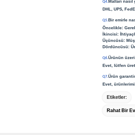
Malları nasıl
Q4.
DHL, UPS, FedEx
Bir emirle na
Q5.
Öncelikle: Gere
İkincisi: İhtiya
Üçüncüsü: Müşte
Dördüncüsü: Üre
Ürünün üzeri
Q6.
Evet, lütfen ür
Ürün garanti
Q7.
Evet, ürünlerimi
Etiketler:
Rahat Bir E