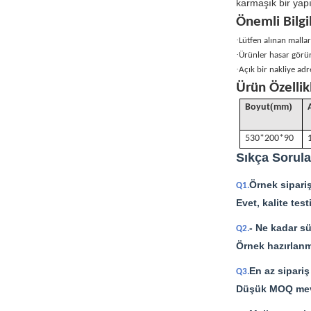
karmaşık bir yapı
Önemli Bilgi
·
Lütfen alınan mallar
·
Ürünler hasar görür
·
Açık bir nakliye adr
Ürün Özellik
(
)
Boyut
mm
530*200*90
Sıkça Sorula
Örnek sipari
Q1.
Evet, kalite tes
- Ne kadar s
Q2.
Örnek hazırlanma
En az sipariş
Q3.
Düşük MOQ mevcu