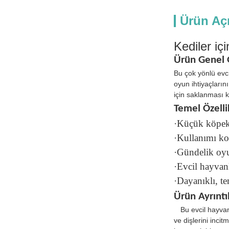
Ürün Aç
Kediler iç
Ürün Genel
Bu çok yönlü evci
oyun ihtiyaçların
için saklanması k
Temel Özelli
·Küçük köpekl
·Kullanımı kol
·Gündelik oyu
·Evcil hayvanla
·Dayanıklı, t
Ürün Ayrıntıl
Bu evcil hayva
ve dişlerini incit