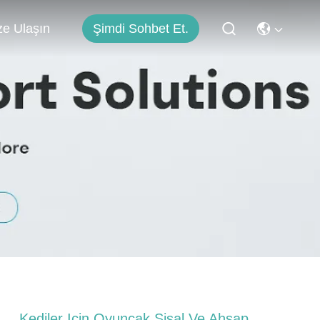
Şimdi Sohbet Et.
ze Ulaşın
Kediler Için Oyuncak Sisal Ve Ahşap