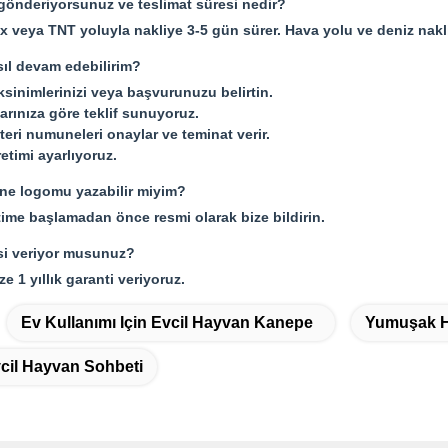
 gönderiyorsunuz ve teslimat süresi nedir?
 veya TNT yoluyla nakliye 3-5 gün sürer. Hava yolu ve deniz nakl
sıl devam edebilirim?
ksinimlerinizi veya başvurunuzu belirtin.
çlarınıza göre teklif sunuyoruz.
ri numuneleri onaylar ve teminat verir.
timi ayarlıyoruz.
ne logomu yazabilir miyim?
etime başlamadan önce resmi olarak bize bildirin.
si veriyor musunuz?
ze 1 yıllık garanti veriyoruz.
Ev Kullanımı Için Evcil Hayvan Kanepe
Yumuşak H
vcil Hayvan Sohbeti