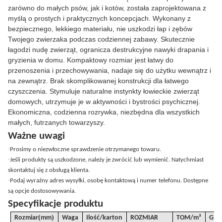
zarówno do małych psów, jak i kotów, została zaprojektowana z
myślą o prostych i praktycznych koncepcjach. Wykonany z
bezpiecznego, lekkiego materiału, nie uszkodzi łap i zębów
Twojego zwierzaka podczas codziennej zabawy. Skutecznie
łagodzi nudę zwierząt, ogranicza destrukcyjne nawyki drapania i
gryzienia w domu. Kompaktowy rozmiar jest łatwy do
przenoszenia i przechowywania, nadaje się do użytku wewnątrz i
na zewnątrz. Brak skomplikowanej konstrukcji dla łatwego
czyszczenia. Stymuluje naturalne instynkty łowieckie zwierząt
domowych, utrzymuje je w aktywności i bystrości psychicznej.
Ekonomiczna, codzienna rozrywka, niezbędna dla wszystkich
małych, futrzanych towarzyszy.
Ważne uwagi
·
Prosimy o niezwłoczne sprawdzenie otrzymanego towaru.
·
Jeśli produkty są uszkodzone, należy je zwrócić lub wymienić. Natychmiast
skontaktuj się z obsługą klienta.
·
Podaj wyraźny adres wysyłki, osobę kontaktową i numer telefonu. Dostępne
są opcje dostosowywania.
Specyfikacje produktu
(
)
Rozmiar
mm
Waga
Ilość/karton
ROZMIAR
TOM
/
m³
G
.W