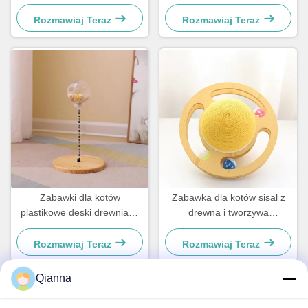
psów i kotów
psów i kotów
Rozmawiaj Teraz
Rozmawiaj Teraz
Zabawki dla kotów
Zabawka dla kotów sisal z
plastikowe deski drewniane
drewna i tworzywa
dla małych psów i kotów
sztucznego Dla małych psów
proste i praktyczne
i kotów
Rozmawiaj Teraz
Rozmawiaj Teraz
Qianna