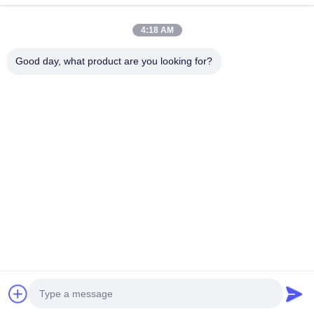
Contato rápido
4:18 AM
Endereço
Good day, what product are you looking for?
Nº 793 Tongren Road, Cidade de Tongxiang, Província de
Zhejiang
telefone
0086-18367649720
E-mail
Qianna.TXYS@hotmail.com
Política de Privacidade
|
Mapa do Site
| China bom Qualidade
Mobiliário de Mesa para Hotel Fornecedor. Copyright © 2026
Tongxiang Yuesheng Import and Export Trading Co., Ltd.
Todos. Todos os direitos reservados.