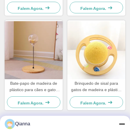
prático
prático
Falem Agora.
Falem Agora.
Bate-papo de madeira de
Brinquedo de sisal para
plástico para cães e gatos
gatos de madeira e plástico
simples e prático
Para cães e gatos pequenos
Simples e prático
Falem Agora.
Falem Agora.
Qianna