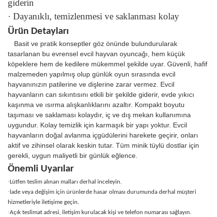
giderin
· Dayanıklı, temizlenmesi ve saklanması kolay
Ürün Detayları
Basit ve pratik konseptler göz önünde bulundurularak
tasarlanan bu evrensel evcil hayvan oyuncağı, hem küçük
köpeklere hem de kedilere mükemmel şekilde uyar. Güvenli, hafif
malzemeden yapılmış olup günlük oyun sırasında evcil
hayvanınızın patilerine ve dişlerine zarar vermez. Evcil
hayvanların can sıkıntısını etkili bir şekilde giderir, evde yıkıcı
kaşınma ve ısırma alışkanlıklarını azaltır. Kompakt boyutu
taşıması ve saklaması kolaydır, iç ve dış mekan kullanımına
uygundur. Kolay temizlik için karmaşık bir yapı yoktur. Evcil
hayvanların doğal avlanma içgüdülerini harekete geçirir, onları
aktif ve zihinsel olarak keskin tutar. Tüm minik tüylü dostlar için
gerekli, uygun maliyetli bir günlük eğlence.
Önemli Uyarılar
·
Lütfen teslim alınan malları derhal inceleyin.
·
İade veya değişim için ürünlerde hasar olması durumunda derhal müşteri
hizmetleriyle iletişime geçin.
·
Açık teslimat adresi, iletişim kurulacak kişi ve telefon numarası sağlayın.