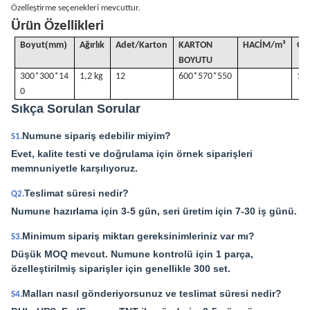
Özelleştirme seçenekleri mevcuttur.
Ürün Özellikleri
(
)
Boyut
mm
Ağırlık
Adet/Karton
KARTON
HACİM
/
m³
G
.
BOYUTU
300*300*14
1,2 kg
12
600*570*550
15 
0
Sıkça Sorulan Sorular
Numune sipariş edebilir miyim?
S1.
Evet, kalite testi ve doğrulama için örnek siparişleri
memnuniyetle karşılıyoruz.
Teslimat süresi nedir?
Q2.
Numune hazırlama için 3-5 gün, seri üretim için 7-30 iş günü.
Minimum sipariş miktarı gereksinimleriniz var mı?
S3.
Düşük MOQ mevcut. Numune kontrolü için 1 parça,
özelleştirilmiş siparişler için genellikle 300 set.
Malları nasıl gönderiyorsunuz ve teslimat süresi nedir?
S4.