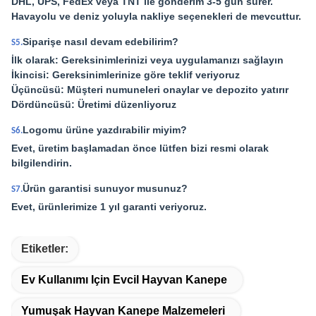
DHL, UPS, FedEx veya TNT ile gönderim 3-5 gün sürer.
Havayolu ve deniz yoluyla nakliye seçenekleri de mevcuttur.
Siparişe nasıl devam edebilirim?
S5.
İlk olarak: Gereksinimlerinizi veya uygulamanızı sağlayın
İkincisi: Gereksinimlerinize göre teklif veriyoruz
Üçüncüsü: Müşteri numuneleri onaylar ve depozito yatırır
Dördüncüsü: Üretimi düzenliyoruz
Logomu ürüne yazdırabilir miyim?
S6.
Evet, üretim başlamadan önce lütfen bizi resmi olarak
bilgilendirin.
Ürün garantisi sunuyor musunuz?
S7.
Evet, ürünlerimize 1 yıl garanti veriyoruz.
Etiketler:
Ev Kullanımı Için Evcil Hayvan Kanepe
Yumuşak Hayvan Kanepe Malzemeleri