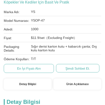
Köpekler Ve Kediler Için Basit Ve Pratik
YS
Marka Adı:
YSOP-47
Model Numarası:
1000
Adedi:
$11.9/set（Excluding Freight）
Fiyat:
Sığır derisi karton kutu + kabarcık çanta; Dış
Packaging
kutu karton kutu
Details:
T/T
Ödeme Koşulları:
En İyi Fiyatı Alın
Şimdi Sohbet Et.
Detay Bilgisi
Ürün Açıklaması
Detay Bilgisi