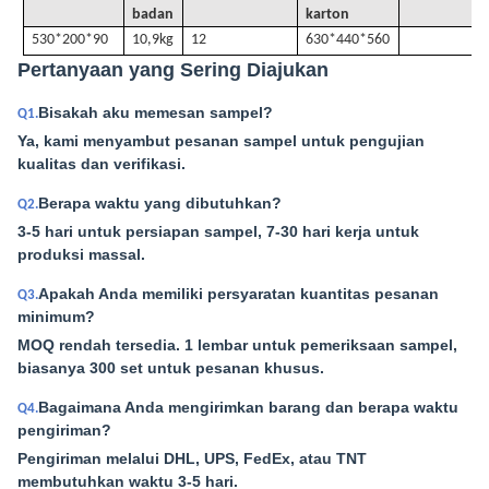
badan
karton
530*200*90
10,9kg
12
630*440*560
Pertanyaan yang Sering Diajukan
Bisakah aku memesan sampel?
Q1.
Ya, kami menyambut pesanan sampel untuk pengujian
kualitas dan verifikasi.
Berapa waktu yang dibutuhkan?
Q2.
3-5 hari untuk persiapan sampel, 7-30 hari kerja untuk
produksi massal.
Apakah Anda memiliki persyaratan kuantitas pesanan
Q3.
minimum?
MOQ rendah tersedia. 1 lembar untuk pemeriksaan sampel,
biasanya 300 set untuk pesanan khusus.
Bagaimana Anda mengirimkan barang dan berapa waktu
Q4.
pengiriman?
Pengiriman melalui DHL, UPS, FedEx, atau TNT
membutuhkan waktu 3-5 hari.