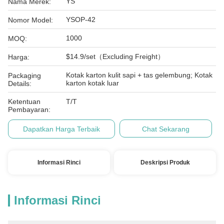
YS
Nama Merek:
YSOP-42
Nomor Model:
1000
MOQ:
$14.9/set（Excluding Freight）
Harga:
Kotak karton kulit sapi + tas gelembung; Kotak
Packaging
karton kotak luar
Details:
Ketentuan
T/T
Pembayaran:
Dapatkan Harga Terbaik
Chat Sekarang
Informasi Rinci
Deskripsi Produk
Informasi Rinci