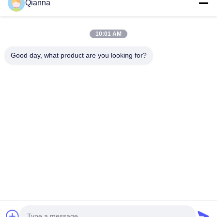
Qianna
10:01 AM
Kontak Cepat
Good day, what product are you looking for?
Alamat
No. 793 Tongren Road, Kota Tongxiang, Provinsi Zhejiang
tel
0086-18367649720
E-mail
Qianna.TXYS@hotmail.com
Kebijakan Privasi
|
Sitemap
| Cina Baik Kualitas Perabot Meja
Hotel Pemasok. Hak cipta © 2026 Tongxiang Yuesheng Import