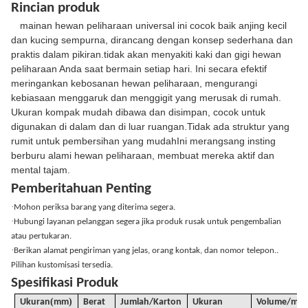
Rincian produk
mainan hewan peliharaan universal ini cocok baik anjing kecil
dan kucing sempurna, dirancang dengan konsep sederhana dan
praktis dalam pikiran.tidak akan menyakiti kaki dan gigi hewan
peliharaan Anda saat bermain setiap hari. Ini secara efektif
meringankan kebosanan hewan peliharaan, mengurangi
kebiasaan menggaruk dan menggigit yang merusak di rumah.
Ukuran kompak mudah dibawa dan disimpan, cocok untuk
digunakan di dalam dan di luar ruangan.Tidak ada struktur yang
rumit untuk pembersihan yang mudahIni merangsang insting
berburu alami hewan peliharaan, membuat mereka aktif dan
mental tajam.
Pemberitahuan Penting
·
Mohon periksa barang yang diterima segera.
·
Hubungi layanan pelanggan segera jika produk rusak untuk pengembalian
atau pertukaran.
·
Berikan alamat pengiriman yang jelas, orang kontak, dan nomor telepon..
Pilihan kustomisasi tersedia.
Spesifikasi Produk
(
)
Ukuran
mm
Berat
Jumlah/Karton
Ukuran
Volume
/
m3