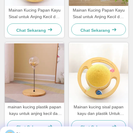
Mainan Kucing Papan Kayu
Mainan Kucing Papan Kayu
Sisal untuk Anjing Kecil dan
Sisal untuk Anjing Kecil dan
Kucing Sederhana dan
Kucing Sederhana dan
Praktis
Praktis
Chat Sekarang
Chat Sekarang
mainan kucing plastik papan
Mainan kucing sisal papan
kayu untuk anjing kecil dan
kayu dan plastik Untuk
kucing sederhana dan
Anjing Kecil dan Kucing
praktis
Sederhana dan praktis
Chat Sekarang
Chat Sekarang