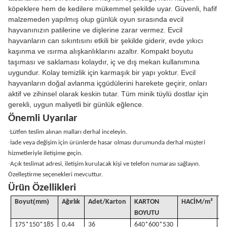
köpeklere hem de kedilere mükemmel şekilde uyar. Güvenli, hafif
malzemeden yapılmış olup günlük oyun sırasında evcil
hayvanınızın patilerine ve dişlerine zarar vermez. Evcil
hayvanların can sıkıntısını etkili bir şekilde giderir, evde yıkıcı
kaşınma ve ısırma alışkanlıklarını azaltır. Kompakt boyutu
taşıması ve saklaması kolaydır, iç ve dış mekan kullanımına
uygundur. Kolay temizlik için karmaşık bir yapı yoktur. Evcil
hayvanların doğal avlanma içgüdülerini harekete geçirir, onları
aktif ve zihinsel olarak keskin tutar. Tüm minik tüylü dostlar için
gerekli, uygun maliyetli bir günlük eğlence.
Önemli Uyarılar
·
Lütfen teslim alınan malları derhal inceleyin.
·
İade veya değişim için ürünlerde hasar olması durumunda derhal müşteri
hizmetleriyle iletişime geçin.
·
Açık teslimat adresi, iletişim kurulacak kişi ve telefon numarası sağlayın.
Özelleştirme seçenekleri mevcuttur.
Ürün Özellikleri
(
)
Boyut
mm
Ağırlık
Adet/Karton
KARTON
HACİM
/
m³
G
BOYUTU
175*150*185
0,44
36
640*600*530
1