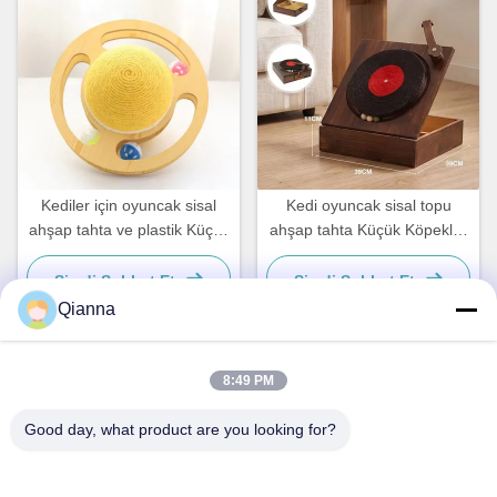
Kediler için oyuncak sisal
Kedi oyuncak sisal topu
ahşap tahta ve plastik Küçük
ahşap tahta Küçük Köpekler
köpekler ve kediler için basit
ve Kediler için Basit ve pratik
ve pratik
Şimdi Sohbet Et.
Şimdi Sohbet Et.
Qianna
8:49 PM
Hızlı İletişim
Good day, what product are you looking for?
Adres
No. 793 Tongren Road, Tongxiang Şehri, Zhejiang Eyaleti