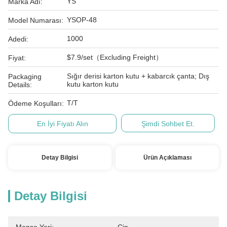
YS
Marka Adı:
YSOP-48
Model Numarası:
1000
Adedi:
$7.9/set（Excluding Freight）
Fiyat:
Sığır derisi karton kutu + kabarcık çanta; Dış
Packaging
kutu karton kutu
Details:
T/T
Ödeme Koşulları:
En İyi Fiyatı Alın
Şimdi Sohbet Et.
Detay Bilgisi
Ürün Açıklaması
Detay Bilgisi