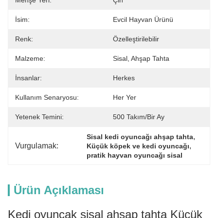
Menşe Yeri:
Çin
İsim:
Evcil Hayvan Ürünü
Renk:
Özelleştirilebilir
Malzeme:
Sisal, Ahşap Tahta
İnsanlar:
Herkes
Kullanım Senaryosu:
Her Yer
Yetenek Temini:
500 Takım/bir Ay
, 
Sisal kedi oyuncağı ahşap tahta
Vurgulamak:
, 
Küçük köpek ve kedi oyuncağı
pratik hayvan oyuncağı sisal
Ürün Açıklaması
Kedi oyuncak sisal ahşap tahta Küçük