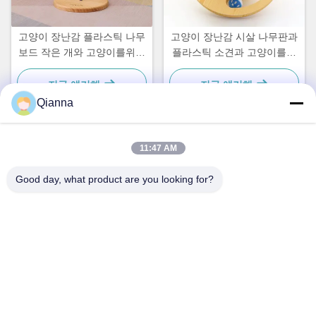
고양이 장난감 플라스틱 나무
고양이 장난감 시살 나무판과
보드 작은 개와 고양이를위한
플라스틱 소견과 고양이를위
간단하고 실용적인
한 간단하고 실용적인
지금 얘기해
지금 얘기해
Qianna
11:47 AM
빠른 연락
Good day, what product are you looking for?
주소
저장성 통샹시 통런로 793호
전화
0086-18367649720
이메일
Qianna.TXYS@hotmail.com