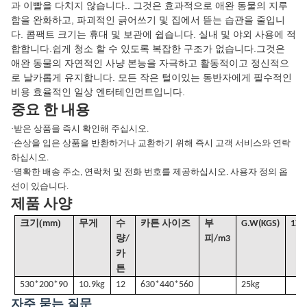
과 이빨을 다치지 않습니다.. 그것은 효과적으로 애완 동물의 지루
함을 완화하고, 파괴적인 긁어쓰기 및 집에서 뜯는 습관을 줄입니
다. 콤팩트 크기는 휴대 및 보관에 쉽습니다. 실내 및 야외 사용에 적
합합니다.쉽게 청소 할 수 있도록 복잡한 구조가 없습니다.그것은
애완 동물의 자연적인 사냥 본능을 자극하고 활동적이고 정신적으
로 날카롭게 유지합니다. 모든 작은 털이있는 동반자에게 필수적인
비용 효율적인 일상 엔터테인먼트입니다.
중요 한 내용
·
받은 상품을 즉시 확인해 주십시오.
·
손상을 입은 상품을 반환하거나 교환하기 위해 즉시 고객 서비스와 연락
하십시오.
·
명확한 배송 주소, 연락처 및 전화 번호를 제공하십시오. 사용자 정의 옵
션이 있습니다.
제품 사양
(
)
크기
mm
무게
수
카튼 사이즈
부
G
.W(KGS)
1X2
량/
피
/
m3
카
튼
530*200*90
10.9kg
12
630*440*560
25kg
자주 묻는 질문