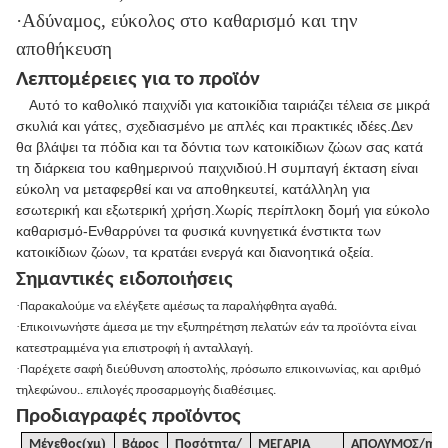
·Αδύναμος, εύκολος στο καθαρισμό και την
αποθήκευση
Λεπτομέρειες για το προϊόν
Αυτό το καθολικό παιχνίδι για κατοικίδια ταιριάζει τέλεια σε μικρά
σκυλιά και γάτες, σχεδιασμένο με απλές και πρακτικές ιδέες.Δεν
θα βλάψει τα πόδια και τα δόντια των κατοικίδιων ζώων σας κατά
τη διάρκεια του καθημερινού παιχνιδιού.Η συμπαγή έκταση είναι
εύκολη να μεταφερθεί και να αποθηκευτεί, κατάλληλη για
εσωτερική και εξωτερική χρήση.Χωρίς περίπλοκη δομή για εύκολο
καθαρισμό-Ενθαρρύνει τα φυσικά κυνηγετικά ένστικτα των
κατοικίδιων ζώων, τα κρατάει ενεργά και διανοητικά οξεία.
Σημαντικές ειδοποιήσεις
·
Παρακαλούμε να ελέγξετε αμέσως τα παραλήφθητα αγαθά.
·
Επικοινωνήστε άμεσα με την εξυπηρέτηση πελατών εάν τα προϊόντα είναι
κατεστραμμένα για επιστροφή ή ανταλλαγή.
·
Παρέχετε σαφή διεύθυνση αποστολής, πρόσωπο επικοινωνίας, και αριθμό
τηλεφώνου.. επιλογές προσαρμογής διαθέσιμες.
Προδιαγραφές προϊόντος
(
)
Μέγεθος
χμ
Βάρος
Ποσότητα/
ΜΕΓΑΡΙΑ
ΑΠΟΛΥΜΟΣ
/
m3