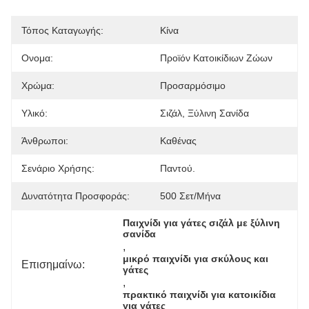
Τόπος Καταγωγής:
Κίνα
Ονομα:
Προϊόν Κατοικίδιων Ζώων
Χρώμα:
Προσαρμόσιμο
Υλικό:
Σιζάλ, Ξύλινη Σανίδα
Άνθρωποι:
Καθένας
Σενάριο Χρήσης:
Παντού.
Δυνατότητα Προσφοράς:
500 Σετ/μήνα
Παιχνίδι για γάτες σιζάλ με ξύλινη 
σανίδα
, 
μικρό παιχνίδι για σκύλους και 
Επισημαίνω:
γάτες
, 
πρακτικό παιχνίδι για κατοικίδια 
για γάτες