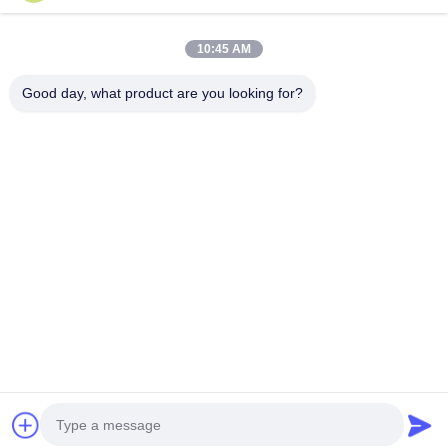
Γρήγορη επαφή
10:45 AM
Διεύθυνση
Good day, what product are you looking for?
Οδός Tongren αριθ. 793, πόλη Tongxiang, επαρχία Zhejiang
τηλ
0086-18367649720
E-mail
Qianna.TXYS@hotmail.com
Πολιτική απορρήτου
|
Sitemap
| Κίνα Καλό Ποιότητα
Mobiliario de mesa de hotel Προμηθευτής. 2026 Tongxiang
Yuesheng Import and Export Trading Co., Ltd. Όλα. Όλα τα
δικαιώματα διατηρούνται.