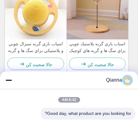
اسباب بازي گربه پلاستيك چوبي
اسباب بازي گربه سيزال چوبي
براي سگ ها و گربه هاي کوچيک
و پلاستيکي براي سگ ها و گربه
ساده و عملي
هاي کوچيک ساده و عملي
حالا صحبت کن
حالا صحبت کن
Qianna
تماس سریع
8:42 AM
آدرس
Good day, what product are you looking for?
شماره 793 جاده Tongren، شهر Tongxiang، استان Zhejiang
تلفن