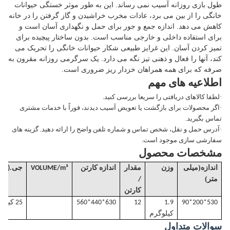
طول بازی روزانه آسیب نمی رساند. این به طور موثر خستگی حیوانات
خانگی را از بین می برد، عادات مخرب خراشیدن و گاز گرفتن را در خانه
کاهش می دهد. اندازه جمع و جور برای حمل و نگهداری آسان است و
برای استفاده داخلی و خارجی مناسب است. بدون ساختار پیچیده برای
تمیز کردن آسان. این غرایز طبیعی شکار حیوانات خانگی را تحریک می
کند، آنها را فعال و ذهنی تیز نگه می دارد. یک سرگرمی روزانه مقرون به
صرفه که برای همه همراهان خزدار ریز ضروری است.
اطلاعیه های مهم
·
لطفا کالاهای دریافتی را سریعا بررسی کنید.
·
اگر محصولات برای بازگشت یا تعویض آسیب دیدند، فوراً با خدمات مشتری
تماس بگیرید.
·
آدرس حمل و نقل، شخص تماس و شماره تلفن واضح را ارائه دهید. گزینه های
سفارشی سازی موجود است.
مشخصات محصول
(
اندازه
میلی
وزن
مقدار
اندازه کارتن
m³
/
VOLUME
جی
.W(KGS)
)
متر
/
کارتن
530*200*90
1.9
12
630*440*560
25 کیلوگرم
کیلوگرم
سوالات متداول