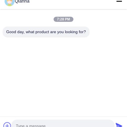
Qianna
Contato rápido
7:28 PM
Endereço
Good day, what product are you looking for?
Nº 793 Tongren Road, Cidade de Tongxiang, Província de
Zhejiang
telefone
0086-18367649720
E-mail
Qianna.TXYS@hotmail.com
Política de Privacidade
|
Mapa do Site
| China bom Qualidade
Mobiliário de Mesa para Hotel Fornecedor. Copyright © 2026
Tongxiang Yuesheng Import and Export Trading Co., Ltd.