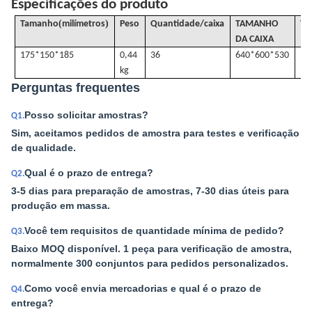
Especificações do produto
(
)
Tamanho
milímetros
Peso
Quantidade/caixa
TAMANHO
V
DA CAIXA
175*150*185
0,44
36
640*600*530
kg
Perguntas frequentes
Posso solicitar amostras?
Q1.
Sim, aceitamos pedidos de amostra para testes e verificação
de qualidade.
Qual é o prazo de entrega?
Q2.
3-5 dias para preparação de amostras, 7-30 dias úteis para
produção em massa.
Você tem requisitos de quantidade mínima de pedido?
Q3.
Baixo MOQ disponível. 1 peça para verificação de amostra,
normalmente 300 conjuntos para pedidos personalizados.
Como você envia mercadorias e qual é o prazo de
Q4.
entrega?