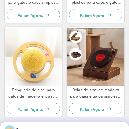
para gatos e cães simples e
plástico para cães e gatos
prático
simples e prático
Falem Agora.
Falem Agora.
Brinquedo de sisal para
Bolas de sisal de madeira
gatos de madeira e plástico
para cães e gatos simples e
Para cães e gatos pequenos
práticos
Simples e prático
Falem Agora.
Falem Agora.