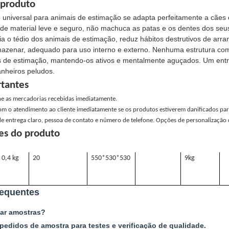
 produto
 universal para animais de estimação se adapta perfeitamente a cães 
de material leve e seguro, não machuca as patas e os dentes dos seus
via o tédio dos animais de estimação, reduz hábitos destrutivos de a
mazenar, adequado para uso interno e externo. Nenhuma estrutura compl
 de estimação, mantendo-os ativos e mentalmente aguçados. Um entre
heiros peludos.
rtantes
ne as mercadorias recebidas imediatamente.
om o atendimento ao cliente imediatamente se os produtos estiverem danificados par
 entrega claro, pessoa de contato e número de telefone. Opções de personalização d
es do produto
0,4 kg
20
550*530*530
9kg
requentes
tar amostras?
pedidos de amostra para testes e verificação de qualidade.