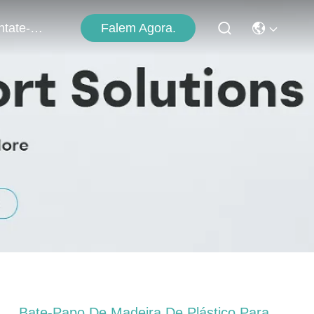
Falem Agora.
Contate-Nos
Bate-Papo De Madeira De Plástico Para