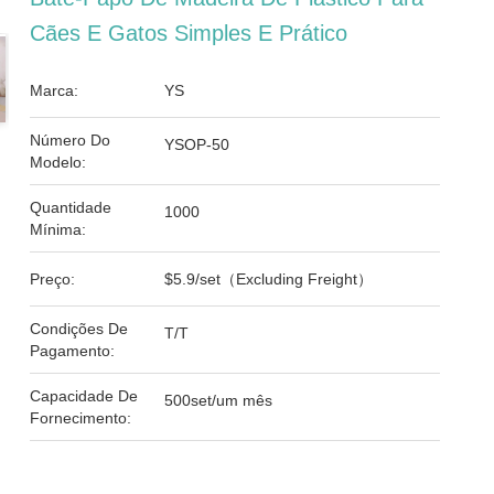
Cães E Gatos Simples E Prático
Marca:
YS
Número Do
YSOP-50
Modelo:
Quantidade
1000
Mínima:
Preço:
$5.9/set（Excluding Freight）
Condições De
T/T
Pagamento:
Capacidade De
500set/um mês
Fornecimento: