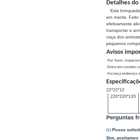
Detalhes do
Este brinquedo
em mente. Feito 
efetivamente ali
transportar e ar
caça dos animais
pequenos compan
Avisos impo
·
Por favor, inspecio
·
Entre em contato c
·
Forneça endereço de
Especificaçõ
22*22*12
220*220*120
Perguntas f
Posso solici
Q1.
Sim, aceitamos 