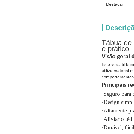
Destacar:
Descriç
Tábua de 
e prático
Visão geral 
Este versátil br
utiliza material 
comportamentos d
Principais r
·Seguro para 
·Design simple
·Altamente prá
·Aliviar o téd
·Durável, fáci