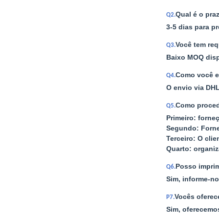
Qual é o pra
Q2.
3-5 dias para p
Você tem req
Q3.
Baixo MOQ dispo
Como você en
Q4.
O envio via DHL
Como proced
Q5.
Primeiro: forne
Segundo: Forn
Terceiro: O cli
Quarto: organi
Posso imprim
Q6.
Sim, informe-no
Vocês oferec
P7.
Sim, oferecemo