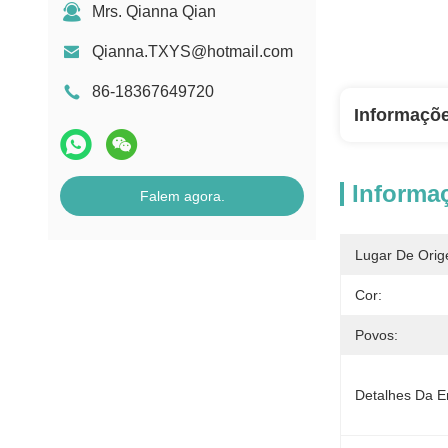
Mrs. Qianna Qian
Qianna.TXYS@hotmail.com
86-18367649720
Informaçõ
Informa
Falem agora.
Lugar De Orig
Cor:
Povos:
Detalhes Da 