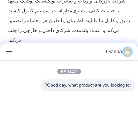
شرکت بازرگانی واردات و صادرات تونگشیانگ یوشنگ متعهد
به خدمات کیفی مشتری‌مدار است. سیستم کنترل کیفیت
دقیق و کامل ما قابلیت اطمینان و انطباق هر معامله را تضمین
می‌کند و اعتماد بلندمدت شرکای داخلی و خارجی را جلب
می‌کند.
Qianna
تماس سریع
12:17 PM
آدرس
Good day, what product are you looking for?
شماره 793 جاده Tongren، شهر Tongxiang، استان Zhejiang
تلفن
0086-18367649720
ایمیل
Qianna.TXYS@hotmail.com