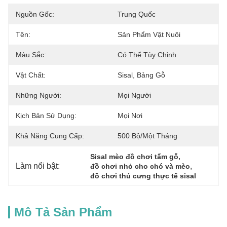
Nguồn Gốc:
Trung Quốc
Tên:
Sản Phẩm Vật Nuôi
Màu Sắc:
Có Thể Tùy Chỉnh
Vật Chất:
Sisal, Bảng Gỗ
Những Người:
Mọi Người
Kịch Bản Sử Dụng:
Mọi Nơi
Khả Năng Cung Cấp:
500 Bộ/một Tháng
, 
Sisal mèo đồ chơi tấm gỗ
Làm nổi bật:
, 
đồ chơi nhỏ cho chó và mèo
đồ chơi thú cưng thực tế sisal
Mô Tả Sản Phẩm