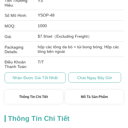
Tên Thương
YS
Hiệu:
YSOP-48
Số Mô Hình:
1000
MOQ:
$7.9/set（Excluding Freight）
Giá:
hộp các tông da bò + túi bong bóng; Hộp các
Packaging
tông bên ngoài
Details:
Điều Khoản
T/T
Thanh Toán:
Nhận Được Giá Tốt Nhất
Chat Ngay Bây Giờ
Thông Tin Chi Tiết
Mô Tả Sản Phẩm
Thông Tin Chi Tiết