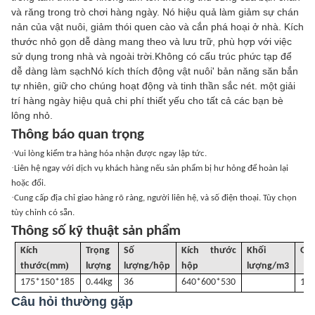
và răng trong trò chơi hàng ngày. Nó hiệu quả làm giảm sự chán
nản của vật nuôi, giảm thói quen cào và cắn phá hoại ở nhà. Kích
thước nhỏ gọn dễ dàng mang theo và lưu trữ, phù hợp với việc
sử dụng trong nhà và ngoài trời.Không có cấu trúc phức tạp để
dễ dàng làm sạchNó kích thích động vật nuôi' bản năng săn bắn
tự nhiên, giữ cho chúng hoạt động và tinh thần sắc nét. một giải
trí hàng ngày hiệu quả chi phí thiết yếu cho tất cả các bạn bè
lông nhỏ.
Thông báo quan trọng
·
Vui lòng kiểm tra hàng hóa nhận được ngay lập tức.
·
Liên hệ ngay với dịch vụ khách hàng nếu sản phẩm bị hư hỏng để hoàn lại
hoặc đổi.
·
Cung cấp địa chỉ giao hàng rõ ràng, người liên hệ, và số điện thoại. Tùy chọn
tùy chỉnh có sẵn.
Thông số kỹ thuật sản phẩm
Kích
Trọng
Số
Kích thước
Khối
G
.
(
)
thước
mm
lượng
lượng/hộp
hộp
lượng
/
m3
175*150*185
0.44kg
36
640*600*530
18k
Câu hỏi thường gặp