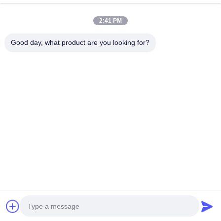
Γρήγορη επαφή
2:41 PM
Διεύθυνση
Good day, what product are you looking for?
Οδός Tongren αριθ. 793, πόλη Tongxiang, επαρχία Zhejiang
τηλ
0086-18367649720
E-mail
Qianna.TXYS@hotmail.com
Πολιτική απορρήτου
|
Sitemap
| Κίνα Καλό Ποιότητα
Mobiliario de mesa de hotel Προμηθευτής. 2026 Tongxiang
Yuesheng Import and Export Trading Co., Ltd. Όλα. Όλα τα
δικαιώματα διατηρούνται.