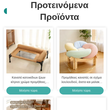
Προτεινόμενα
Προϊόντα
Καναπέ κατοικίδιων ζώων
Προμήθειες καναπές σε σχήμα
κίτρινο χρώμα προμήθειες,
λουλουδιού, άνετα και μαλακά,
άνετα και μαλακά, για οικιακή
για οικιακή χρήση, αυξάνουν την
Μιλήστε τώρα.
Μιλήστε τώρα.
χρήση, αυξήσει την
αλληλεπίδραση των κατοικίδιων
αλληλεπίδραση ζώων
ζώων