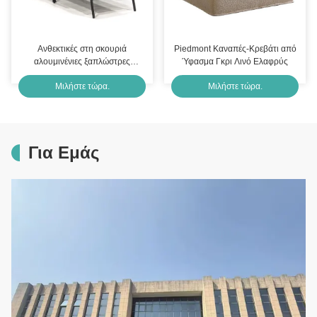
Ανθεκτικές στη σκουριά
Piedmont Καναπές-Κρεβάτι από
αλουμινένιες ξαπλώστρες
Ύφασμα Γκρι Λινό Ελαφρύς
εξωτερικού χώρου με ύφασμα
Μιλήστε τώρα.
Μιλήστε τώρα.
που αναπνέει
Για Εμάς