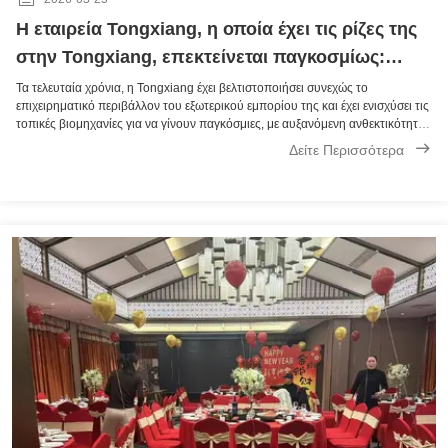
Η εταιρεία Tongxiang, η οποία έχει τις ρίζες της
στην Tongxiang, επεκτείνεται παγκοσμίως:
περίπτωση της Tongxiang Yuesheng Import &
Τα τελευταία χρόνια, η Tongxiang έχει βελτιστοποιήσει συνεχώς το
επιχειρηματικό περιβάλλον του εξωτερικού εμπορίου της και έχει ενισχύσει τις
Export Trading Co., Ltd.
τοπικές βιομηχανίες για να γίνουν παγκόσμιες, με αυξανόμενη ανθεκτικότητα
στην ανάπτυξη του εξωτερικού εμπορίου.Tongxiang Yuesheng Import &
Δείτε Περισσότερα
Export Trading Co....