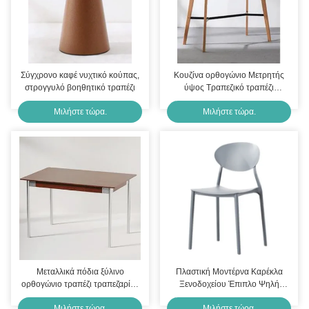
Σύγχρονο καφέ νυχτικό κούπας,
Κουζίνα ορθογώνιο Μετρητής
στρογγυλό βοηθητικό τραπέζι
ύψος Τραπεζικό τραπέζι
Επιπλήγματα ξύλινο πόδι
Μιλήστε τώρα.
Μιλήστε τώρα.
Σκανδιναβικό στυλ
Μεταλλικά πόδια ξύλινο
Πλαστική Μοντέρνα Καρέκλα
ορθογώνιο τραπέζι τραπεζαρίας
Ξενοδοχείου Έπιπλο Ψηλή
έπιπλο στυλ Bauhaus ODM
Πλάτη Στοιβάζεται Καρέκλες
Μιλήστε τώρα.
Μιλήστε τώρα.