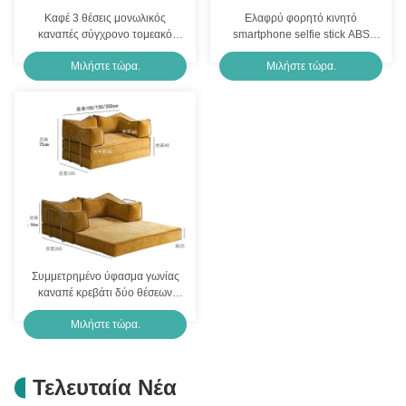
Καφέ 3 θέσεις μονωλικός
Ελαφρύ φορητό κινητό
καναπές σύγχρονο τομεακό
smartphone selfie stick ABS
έπιπλο εξατομικευμένο
ανοξείδωτο ατσάλι για ταξίδια
Μιλήστε τώρα.
Μιλήστε τώρα.
Συμμετρημένο ύφασμα γωνίας
καναπέ κρεβάτι δύο θέσεων
OEM
Μιλήστε τώρα.
Τελευταία Νέα