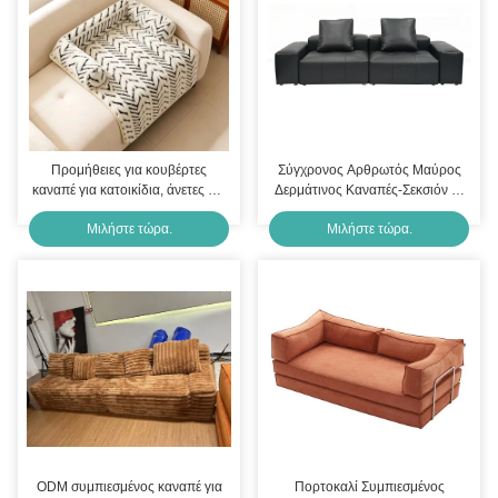
Προμήθειες για κουβέρτες
Σύγχρονος Αρθρωτός Μαύρος
καναπέ για κατοικίδια, άνετες και
Δερμάτινος Καναπές-Σεκσιόν με
μαλακές, για οικιακή χρήση,
Βαθύ Κάθισμα για Χώρους
Μιλήστε τώρα.
Μιλήστε τώρα.
αυξάνουν την αλληλεπίδραση
Καθιστικού
των κατοικίδιων ζώων
ODM συμπιεσμένος καναπέ για
Πορτοκαλί Συμπιεσμένος