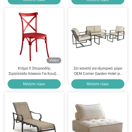
Ρητίνης Έπιπλο
Video
Κτήμα X Σπυροειδής
Σετ καναπέ για εξωτερικό χώρο
Στρατόπεδο Κόκκινο Για Κουζίνα
OEM Corner Garden Hotel για
Μπιστρό Προσαρμοσμένο
βεράντα 4 θέσεων
Μιλήστε τώρα.
Μιλήστε τώρα.