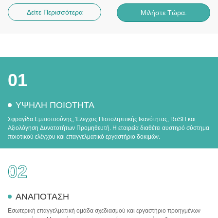
Δείτε Περισσότερα
Μιλήστε Τώρα.
01
ΥΨΗΛΗ ΠΟΙΟΤΗΤΑ
Σφραγίδα Εμπιστοσύνης, Έλεγχος Πιστοληπτικής Ικανότητας, RoSH και
Αξιολόγηση Δυνατοτήτων Προμηθευτή. Η εταιρεία διαθέτει αυστηρό σύστημα
ποιοτικού ελέγχου και επαγγελματικό εργαστήριο δοκιμών.
02
ΑΝΑΠΟΤΑΣΗ
Εσωτερική επαγγελματική ομάδα σχεδιασμού και εργαστήριο προηγμένων