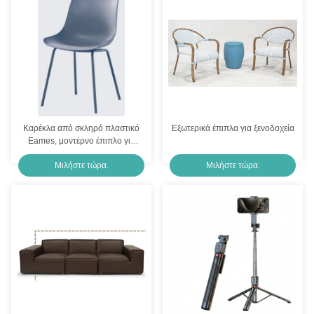
Κάθισμα Κούνιας Κρεμαστής Ψάθινης για Εξωτερικό Χώρο με Αυγό
Ράταν Garden Hotel Εξωτερικά έπιπλα Κρέμασα καλάθι Κρέμασε καρέκλα σε σχήμα αυγού
ODM Ξενοδοχειακή Επίπλωση Εξωτερικού Χώρου Papasan Γκρι Περιστρεφόμενη Ψάθινη Εξωτερική
Μεταλλικό ξενοδοχείο εξωτερικά έπιπλα Πάρτιο 6 θέσεις
Καρέκλα από σκληρό πλαστικό
Εξωτερικά έπιπλα για ξενοδοχεία
Eames, μοντέρνο έπιπλο για
Σετ Επίπλων Συνομιλίας Εξωτερικού Χώρου από Ρατάν
κουζίνα, ροζ, λευκό, γκρι, μπλε
Μιλήστε τώρα.
Μιλήστε τώρα.
Ανθεκτικότητα σε καιρικά φαινόμενα Ξενοδοχείο Εξωτερικά έπιπλα Σχήμα L
Ηλεκτροφορητικός Εξωτερικός Τμηματικός Καναπές Επίπλων Βεράντας Ανθεκτικός στη Σκουριά
Μεταλλικό πλαίσιο ξενοδοχείο εξωτερικά έπιπλα Θέμα τραπεζιού 3 κομμάτια Για κήπους Πάρτιους
σχήμα ψεκασμού Κεραμικό μπολ Κεραμικά επιτραπέζια σκεύη για οικογενειακά ξενοδοχεία, κατασκευασμένα από υψηλής ποιότητας κεραμικά, μοντέρνα οικιακά είδη