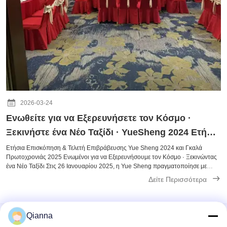
2026-03-24
Ενωθείτε για να Εξερευνήσετε τον Κόσμο ·
Ξεκινήστε ένα Νέο Ταξίδι · YueSheng 2024 Ετήσια
Επισκόπηση & 2025 Πρωτοχρονιάτικη Γιορτή
Ετήσια Επισκόπηση & Τελετή Επιβράβευσης Yue Sheng 2024 και Γκαλά
Πρωτοχρονιάς 2025 Ενωμένοι για να Εξερευνήσουμε τον Κόσμο · Ξεκινώντας
Ολοκληρώθηκε Επιτυχώς
ένα Νέο Ταξίδι Στις 26 Ιανουαρίου 2025, η Yue Sheng πραγματοποίησε με
επιτυχία την Ετήσια Επισκόπηση & Τελετή Επιβράβευσης 2024 και το Γκαλά
Δείτε Περισσότερα
Πρωτοχρονιάς 2025. Όλο ...
Qianna