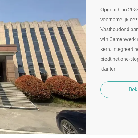
Opgericht in 2023
voornamelijk bez
Vasthoudend aan d
win Samenwerking
kern, integreert
biedt het one-st
klanten.
Bek