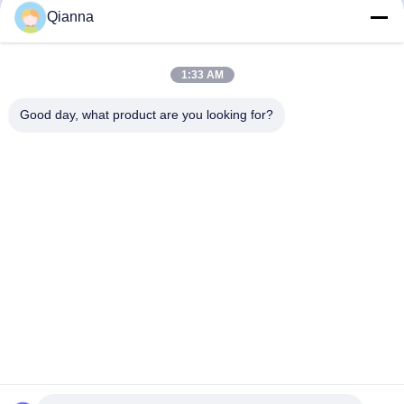
Qianna
Snel contact
1:33 AM
Adres
Good day, what product are you looking for?
No. 793 Tongren Road, Tongxiang City, provincie Zhejiang
Tel
0086-18367649720
E-mail
Qianna.TXYS@hotmail.com
Privacybeleid
|
Sitemap
| China Goed Kwaliteit Tafelmeubilair
voor hotels Leverancier. Copyright © 2026 Tongxiang
Yuesheng Import and Export Trading Co., Ltd. Allemaal. Alle