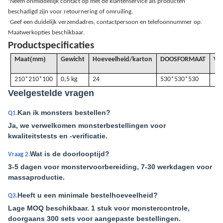
·
Neem onmiddellijk contact op met de klantenservice als producten
beschadigd zijn voor retournering of omruiling.
·
Geef een duidelijk verzendadres, contactpersoon en telefoonnummer op.
Maatwerkopties beschikbaar.
Productspecificaties
(
)
Maat
mm
Gewicht
Hoeveelheid/karton
DOOSFORMAAT
VO
210*210*100
0,5 kg
24
530*530*530
Veelgestelde vragen
Kan ik monsters bestellen?
Q1.
Ja, we verwelkomen monsterbestellingen voor
kwaliteitstests en -verificatie.
Wat is de doorlooptijd?
Vraag 2.
3-5 dagen voor monstervoorbereiding, 7-30 werkdagen voor
massaproductie.
Heeft u een minimale bestelhoeveelheid?
Q3.
Lage MOQ beschikbaar. 1 stuk voor monstercontrole,
doorgaans 300 sets voor aangepaste bestellingen.