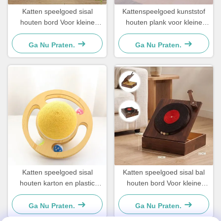
Katten speelgoed sisal
Kattenspeelgoed kunststof
houten bord Voor kleine
houten plank voor kleine
honden en katten Eenvoudig
honden en katten Eenvoudig
en praktisch
en praktisch
Ga Nu Praten.
Ga Nu Praten.
Katten speelgoed sisal
Katten speelgoed sisal bal
houten karton en plastic
houten bord Voor kleine
Voor kleine honden en
honden en katten Eenvoudig
katten Eenvoudig en
en praktisch
Ga Nu Praten.
Ga Nu Praten.
praktisch