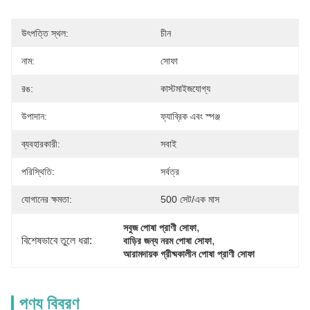
উৎপত্তি স্থল:
চীন
নাম:
সোফা
রঙ:
কাস্টমাইজযোগ্য
উপাদান:
ফ্যাব্রিক এবং স্পঞ্জ
ব্যবহারকারী:
সবাই
পরিস্থিতি:
সর্বত্র
যোগানের ক্ষমতা:
500 সেট/এক মাস
, 
সবুজ পোষা প্রাণী সোফা
বিশেষভাবে তুলে ধরা:
, 
বাড়ির জন্য নরম পোষা সোফা
আরামদায়ক গ্রীষ্মকালীন পোষা প্রাণী সোফা
পণ্য বিবরণ