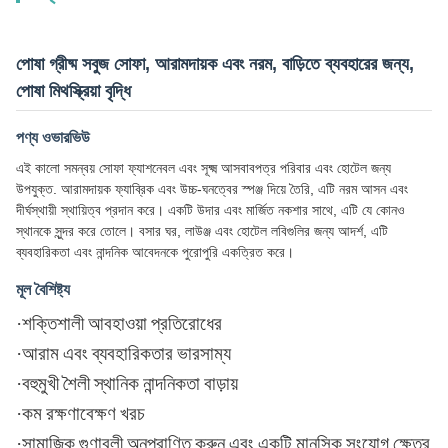
পোষা গ্রীষ্ম সবুজ সোফা, আরামদায়ক এবং নরম, বাড়িতে ব্যবহারের জন্য,
পোষা মিথস্ক্রিয়া বৃদ্ধি
পণ্য ওভারভিউ
এই কালো সমন্বয় সোফা ফ্যাশনেবল এবং সূক্ষ্ম আসবাবপত্র পরিবার এবং হোটেল জন্য
উপযুক্ত. আরামদায়ক ফ্যাব্রিক এবং উচ্চ-ঘনত্বের স্পঞ্জ দিয়ে তৈরি, এটি নরম আসন এবং
দীর্ঘস্থায়ী স্থায়িত্ব প্রদান করে। একটি উদার এবং মার্জিত নকশার সাথে, এটি যে কোনও
স্থানকে সুন্দর করে তোলে। বসার ঘর, লাউঞ্জ এবং হোটেল লবিগুলির জন্য আদর্শ, এটি
ব্যবহারিকতা এবং নান্দনিক আবেদনকে পুরোপুরি একত্রিত করে।
মূল বৈশিষ্ট্য
·
শক্তিশালী আবহাওয়া প্রতিরোধের
·
আরাম এবং ব্যবহারিকতার ভারসাম্য
·
বহুমুখী শৈলী স্থানিক নান্দনিকতা বাড়ায়
·
কম রক্ষণাবেক্ষণ খরচ
·
সামাজিক গুণাবলী অনুপ্রাণিত করুন এবং একটি মানসিক সংযোগ ক্ষেত্র