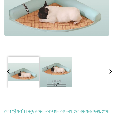
পোষা গ্রীষ্মকালীন সবুজ সোফা, আরামদায়ক এবং নরম, হোম ব্যবহারের জন্য, পোষা