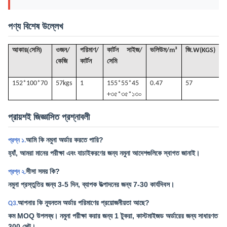
পণ্য বিশেষ উল্লেখ
(
)
আকার
সেমি
ওজন/
পরিমাণ/
কার্টন সাইজ/
ভলিউম
/
m³
জি
.W(KGS)
কেজি
কার্টন
সেমি
152*100*70
57k
gs
1
155*55*45
0.47
57
+৩৫*৩৫*১৩০
প্রায়শই জিজ্ঞাসিত প্রশ্নাবলী
আমি কি নমুনা অর্ডার করতে পারি?
প্রশ্ন ১.
হ্যাঁ, আমরা মানের পরীক্ষা এবং যাচাইকরণের জন্য নমুনা আদেশগুলিকে স্বাগত জানাই।
সীসা সময় কি?
প্রশ্ন ২.
নমুনা প্রস্তুতির জন্য 3-5 দিন, ব্যাপক উত্পাদনের জন্য 7-30 কার্যদিবস।
আপনার কি ন্যূনতম অর্ডার পরিমাণের প্রয়োজনীয়তা আছে?
Q3.
কম MOQ উপলব্ধ। নমুনা পরীক্ষা করার জন্য 1 টুকরা, কাস্টমাইজড অর্ডারের জন্য সাধারণত
300 সেট।