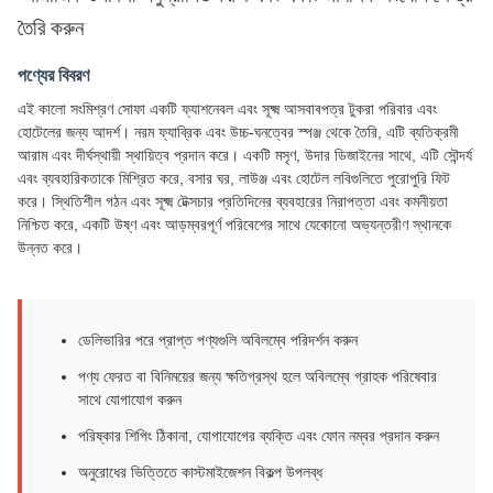
তৈরি করুন
পণ্যের বিবরণ
এই কালো সংমিশ্রণ সোফা একটি ফ্যাশনেবল এবং সূক্ষ্ম আসবাবপত্র টুকরা পরিবার এবং
হোটেলের জন্য আদর্শ। নরম ফ্যাব্রিক এবং উচ্চ-ঘনত্বের স্পঞ্জ থেকে তৈরি, এটি ব্যতিক্রমী
আরাম এবং দীর্ঘস্থায়ী স্থায়িত্ব প্রদান করে। একটি মসৃণ, উদার ডিজাইনের সাথে, এটি সৌন্দর্য
এবং ব্যবহারিকতাকে মিশ্রিত করে, বসার ঘর, লাউঞ্জ এবং হোটেল লবিগুলিতে পুরোপুরি ফিট
করে। স্থিতিশীল গঠন এবং সূক্ষ্ম টেক্সচার প্রতিদিনের ব্যবহারের নিরাপত্তা এবং কমনীয়তা
নিশ্চিত করে, একটি উষ্ণ এবং আড়ম্বরপূর্ণ পরিবেশের সাথে যেকোনো অভ্যন্তরীণ স্থানকে
উন্নত করে।
ডেলিভারির পরে প্রাপ্ত পণ্যগুলি অবিলম্বে পরিদর্শন করুন
পণ্য ফেরত বা বিনিময়ের জন্য ক্ষতিগ্রস্থ হলে অবিলম্বে গ্রাহক পরিষেবার
সাথে যোগাযোগ করুন
পরিষ্কার শিপিং ঠিকানা, যোগাযোগের ব্যক্তি এবং ফোন নম্বর প্রদান করুন
অনুরোধের ভিত্তিতে কাস্টমাইজেশন বিকল্প উপলব্ধ