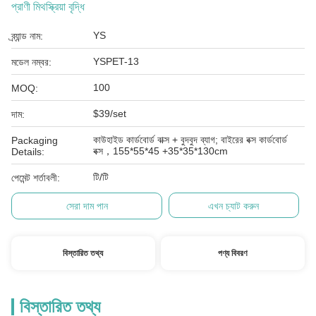
প্রাণী মিথস্ক্রিয়া বৃদ্ধি
YS
ব্র্যান্ড নাম:
YSPET-13
মডেল নম্বর:
100
MOQ:
$39/set
দাম:
কাউহাইড কার্ডবোর্ড বাক্স + বুদবুদ ব্যাগ; বাইরের বক্স কার্ডবোর্ড
Packaging
বক্স，155*55*45 +35*35*130cm
Details:
টি/টি
পেমেন্ট শর্তাবলী:
সেরা দাম পান
এখন চ্যাট করুন
বিস্তারিত তথ্য
পণ্য বিবরণ
বিস্তারিত তথ্য