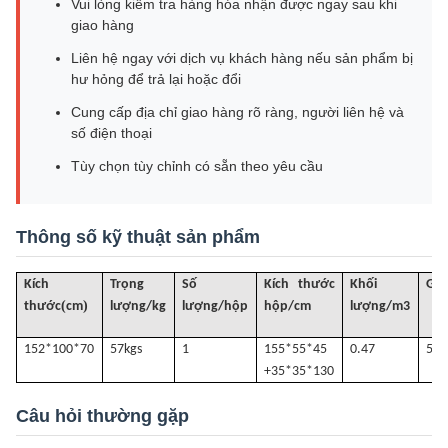
Vui lòng kiểm tra hàng hóa nhận được ngay sau khi
giao hàng
Liên hệ ngay với dịch vụ khách hàng nếu sản phẩm bị
hư hỏng để trả lại hoặc đổi
Cung cấp địa chỉ giao hàng rõ ràng, người liên hệ và
số điện thoại
Tùy chọn tùy chỉnh có sẵn theo yêu cầu
Thông số kỹ thuật sản phẩm
Kích
Trọng
Số
Kích thước
Khối
G
.
(
)
thước
cm
lượng/kg
lượng/hộp
hộp/cm
lượng
/
m3
152*100*70
57k
gs
1
155*55*45
0.47
57
+35*35*130
Câu hỏi thường gặp