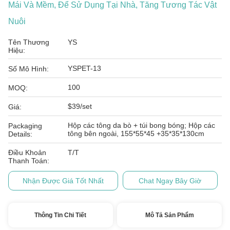
Mái Và Mềm, Để Sử Dụng Tại Nhà, Tăng Tương Tác Vật
Nuôi
Tên Thương
YS
Hiệu:
YSPET-13
Số Mô Hình:
100
MOQ:
$39/set
Giá:
Hộp các tông da bò + túi bong bóng; Hộp các
Packaging
tông bên ngoài, 155*55*45 +35*35*130cm
Details:
Điều Khoản
T/T
Thanh Toán:
Nhận Được Giá Tốt Nhất
Chat Ngay Bây Giờ
Thông Tin Chi Tiết
Mô Tả Sản Phẩm