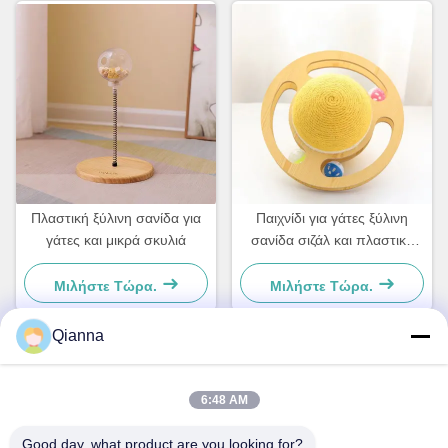
Πλαστική ξύλινη σανίδα για
Παιχνίδι για γάτες ξύλινη
γάτες και μικρά σκυλιά
σανίδα σιζάλ και πλαστικό
Για μικρά σκυλιά και γάτες
Απλό και πρακτικό
Μιλήστε Τώρα.
Μιλήστε Τώρα.
Qianna
Γρήγορη επαφή
6:48 AM
Διεύθυνση
Good day, what product are you looking for?