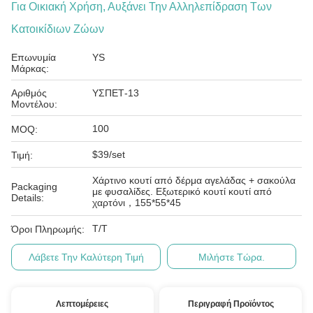
Για Οικιακή Χρήση, Αυξάνει Την Αλληλεπίδραση Των
Κατοικίδιων Ζώων
Επωνυμία
YS
Μάρκας:
Αριθμός
ΥΣΠΕΤ-13
Μοντέλου:
100
MOQ:
$39/set
Τιμή:
Χάρτινο κουτί από δέρμα αγελάδας + σακούλα
Packaging
με φυσαλίδες. Εξωτερικό κουτί κουτί από
Details:
χαρτόνι，155*55*45
T/T
Όροι Πληρωμής:
Λάβετε Την Καλύτερη Τιμή
Μιλήστε Τώρα.
Λεπτομέρειες
Περιγραφή Προϊόντος