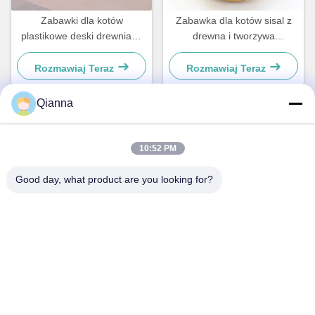
Zabawki dla kotów
Zabawka dla kotów sisal z
plastikowe deski drewniane
drewna i tworzywa
dla małych psów i kotów
sztucznego Dla małych psów
proste i praktyczne
i kotów
Rozmawiaj Teraz
Rozmawiaj Teraz
Qianna
Szybki kontakt
10:52 PM
Adres
Good day, what product are you looking for?
ul. 793 Tongren Road, miasto Tongxiang, prowincja Zhejiang
teren
0086-18367649720
E-mail
Qianna.TXYS@hotmail.com