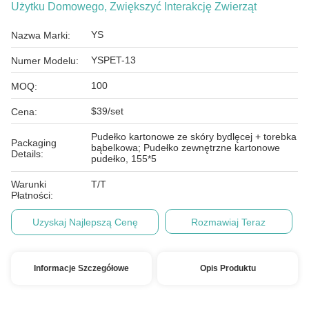
Użytku Domowego, Zwiększyć Interakcję Zwierząt
YS
Nazwa Marki:
YSPET-13
Numer Modelu:
100
MOQ:
$39/set
Cena:
Pudełko kartonowe ze skóry bydlęcej + torebka
Packaging
bąbelkowa; Pudełko zewnętrzne kartonowe
Details:
pudełko, 155*5
Warunki
T/T
Płatności:
Uzyskaj Najlepszą Cenę
Rozmawiaj Teraz
Informacje Szczegółowe
Opis Produktu