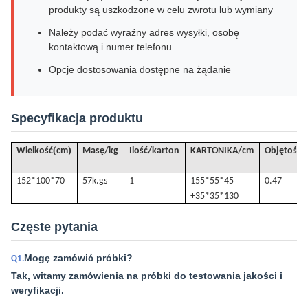
produkty są uszkodzone w celu zwrotu lub wymiany
Należy podać wyraźny adres wysyłki, osobę
kontaktową i numer telefonu
Opcje dostosowania dostępne na żądanie
Specyfikacja produktu
(
)
Wielkość
cm
Masę/kg
Ilość/karton
KARTONIKA/cm
Objętość
/
152*100*70
57k.
gs
1
155*55*45
0.47
+35*35*130
Częste pytania
Mogę zamówić próbki?
Q1.
Tak, witamy zamówienia na próbki do testowania jakości i
weryfikacji.