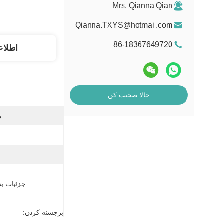
Mrs. Qianna Qian
Qianna.TXYS@hotmail.com
86-18367649720
اطلاع
حالا صحبت کن
م
جزئیات بس
برجسته کردن: