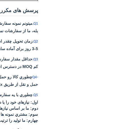
پرسش های مکرر
ميتونم نمونه سفار
Q1.
بله، ما از سفارشات نمو
زمان تحویل چقدر 
Q2.
3-5 روز برای آماده سازی نمونه، 7-30 روز کاری برای تولید انبوه.
حداقل مقدار سفارش
Q3.
کم MOQ در دسترس است. 1 قطعه برای چک نمونه، به طور معمول 300 مجموعه برای سفارشات سفارشی.
چطوري کالا رو حمل
-Q4
حمل و نقل از طریق DHL ، UPS ، FedEx یا TNT 3-5 روز طول می کشد. گزینه های حمل و نقل هوایی و دریایی نیز در دسترس است.
چطوري با يه سفارش
Q5.
اول: نیازهای خود را یا 
دوم: ما بر اساس نیازه
سوم: مشتري نمونه ها رو
چهارم: ما تولید را ترت