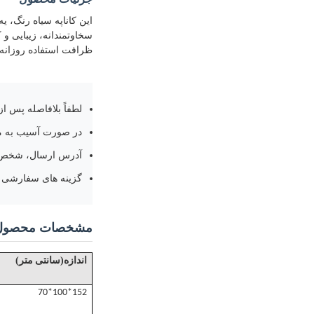
اين کاناپه سياه رنگ، 
سخاوتمندانه، زیبایی و 
ظرافت استفاده روزانه
لطفاً بلافاصله پس ا
در صورت آسیب به مح
آدرس ارسال، شخص ت
گزینه های سفارشی
مشخصات محصول
)
(
اندازه
سانتی متر
152*100*70