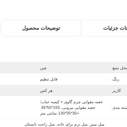
ات جزئیات
توضیحات محصول
حل منبع:
چین
رنگ:
قابل تنظیم
کاربر:
هر کس
جعبه مقوایی چرم گاوی + کیسه حباب؛ 
ته بندی:
جعبه مقوایی بیرونی، 155*55*45 
+35*35*130 سانتی متر
مبل سبز
, 
مبل نرم برای خانه
, 
مبل راحت تابستان