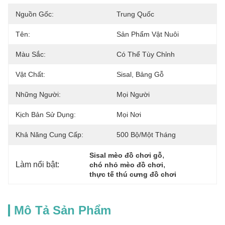
Nguồn Gốc:
Trung Quốc
Tên:
Sản Phẩm Vật Nuôi
Màu Sắc:
Có Thể Tùy Chỉnh
Vật Chất:
Sisal, Bảng Gỗ
Những Người:
Mọi Người
Kịch Bản Sử Dụng:
Mọi Nơi
Khả Năng Cung Cấp:
500 Bộ/một Tháng
, 
Sisal mèo đồ chơi gỗ
Làm nổi bật:
, 
chó nhỏ mèo đồ chơi
thực tế thú cưng đồ chơi
Mô Tả Sản Phẩm