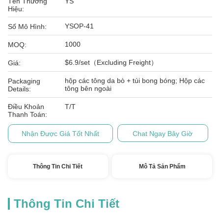
Tên Thương
YS
Hiệu:
YSOP-41
Số Mô Hình:
1000
MOQ:
$6.9/set（Excluding Freight）
Giá:
hộp các tông da bò + túi bong bóng; Hộp các
Packaging
tông bên ngoài
Details:
Điều Khoản
T/T
Thanh Toán:
Nhận Được Giá Tốt Nhất
Chat Ngay Bây Giờ
Thông Tin Chi Tiết
Mô Tả Sản Phẩm
Thông Tin Chi Tiết