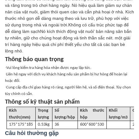
và răng trong trò chơi hàng ngày. Nó hiệu quả làm giảm sự chán
nản của vật nuôi, giảm thói quen cào và cắn phá hoại ở nhà. Kích
thước nhỏ gọn dễ dàng mang theo và lưu trữ, phù hợp với việc
sử dụng trong nhà và ngoài trời.Không có cấu trúc phức tạp để
dễ dàng làm sạchNó kích thích động vật nuôi' bản năng săn bắn
tự nhiên, giữ cho chúng hoạt động và tinh thần sắc nét. một giải
trí hàng ngày hiệu quả chi phí thiết yếu cho tất cả các bạn bè
lông nhỏ.
Thông báo quan trọng
·
Vui lòng kiểm tra hàng hóa nhận được ngay lập tức.
·
Liên hệ ngay với dịch vụ khách hàng nếu sản phẩm bị hư hỏng để hoàn lại
hoặc đổi.
·
Cung cấp địa chỉ giao hàng rõ ràng, người liên hệ, và số điện thoại. Tùy chọn
tùy chỉnh có sẵn.
Thông số kỹ thuật sản phẩm
Kích
Trọng
Số
Kích thước
Khối
G
.
(
)
thước
mm
lượng
lượng/hộp
hộp
lượng
/
m3
175*175*185
0.53kg
36
600*600*530
21k
Câu hỏi thường gặp