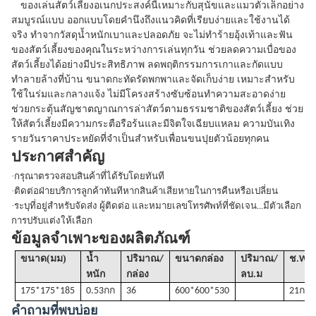
ของเล่นสัตว์เลี้ยงอเนกประสงค์นี้เหมาะกับสุนัขและแมวตัวเล็กอย่าง
สมบูรณ์แบบ ออกแบบโดยคำนึงถึงแนวคิดที่เรียบง่ายและใช้งานได้
จริง ทำจากวัสดุน้ำหนักเบาและปลอดภัย จะไม่ทำร้ายอุ้งเท้าและฟัน
ของสัตว์เลี้ยงของคุณในระหว่างการเล่นทุกวัน ช่วยลดความเบื่อของ
สัตว์เลี้ยงได้อย่างมีประสิทธิภาพ ลดพฤติกรรมการเกาและกัดแบบ
ทำลายล้างที่บ้าน ขนาดกะทัดรัดพกพาและจัดเก็บง่าย เหมาะสำหรับ
ใช้ในร่มและกลางแจ้ง ไม่มีโครงสร้างซับซ้อนทำความสะอาดง่าย
ช่วยกระตุ้นสัญชาตญาณการล่าสัตว์ตามธรรมชาติของสัตว์เลี้ยง ช่วย
ให้สัตว์เลี้ยงมีความกระตือรือร้นและมีจิตใจเฉียบแหลม ความบันเทิง
รายวันราคาประหยัดที่จำเป็นสำหรับเพื่อนขนปุยตัวน้อยทุกคน
ประกาศสำคัญ
·
กรุณาตรวจสอบสินค้าที่ได้รับโดยทันที
·
ติดต่อฝ่ายบริการลูกค้าทันทีหากสินค้าเสียหายในการคืนหรือเปลี่ยน
·
ระบุที่อยู่สำหรับจัดส่ง ผู้ติดต่อ และหมายเลขโทรศัพท์ที่ชัดเจน...มีตัวเลือก
การปรับแต่งให้เลือก
ข้อมูลจำเพาะของผลิตภัณฑ์
(
)
ขนาด
มม
น้ำ
ปริมาณ/
ขนาดกล่อง
ปริมาณ
/
ช
.W(ก
หนัก
กล่อง
ลบ.ม
175*175*185
0.53กก
36
600*600*530
21กก
คำถามที่พบบ่อย