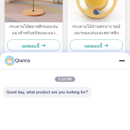
กระดานไม้พลาสติกของเล่น
กระดานไม้ป่านศรนารายณ์
แมวสำหรับสุนัขและแมว
แมวของเล่นและพลาสติก
ขนาดเล็ก เรียบง่ายและใช้งาน
สำหรับสุนัขและแมวตัวเล็ก
ได้จริง
เรียบง่ายและใช้งานได้จริง
จอทตอนนี้
จอทตอนนี้
Qianna
ติดต่อด่วน
5:32 PM
ที่อยู่
Good day, what product are you looking for?
เลขที่ 793 ถนนถงเหริน เมืองถงเซียง มณฑลเจ้อเจียง
โทรศัพท์
0086-18367649720
อีเมล