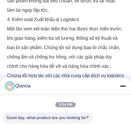
sản phẩm không đạt tiêu chuẩn, sẽ được trả lại hoặc
làm lại ngay lập tức.
4. Kiểm soát Xuất khẩu & Logistics
Một lần xem xét toàn diện thứ hai được thực hiện trước
khi giao hàng, kiểm tra số lượng, thông số kỹ thuật và
bao bì sản phẩm. Chúng tôi sử dụng bao bì chắc chắn,
chống ẩm và chống hư hỏng, với các giải pháp tùy
chỉnh cho hàng hóa dễ vỡ và hàng hóa chính xác.
Chúng tôi hợp tác với các nhà cung cấp dịch vụ logistics
đủ tiêu chuẩn, theo dõi tình trạng hàng hóa theo thời
Qianna
gian thực và đảm bảo giao hàng an toàn, đúng giờ và
nguyên vẹn.
5:54 PM
Phản hồi Khách hàng & Tối ưu hóa Vòng lặp Kín
Good day, what product are you looking for?
Chúng tôi có cơ chế phản hồi nhanh 24 giờ đối với các