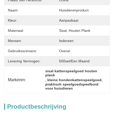
Plaats Van Herkomst:
China
Naam:
Huisdierenproduct
Kleur:
Aanpasbaar
Materiaal:
Sisal, Houten Plank
Mensen:
Iedereen
Gebruiksscenario:
Overal.
Levering Vermogen:
500set/een Maand
sisal kattenspeelgoed houten 
plank
Markeren:
, 
, 
kleine hondenkattenspeelgoed
praktisch speelgoedspeelbord 
voor huisdieren
Productbeschrijving