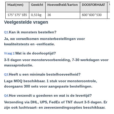
(
)
Maat
mm
Gewicht
Hoeveelheid/karton
DOOSFORMAAT
VO
175*175*185
0,53 kg
36
600*600*530
Veelgestelde vragen
Kan ik monsters bestellen?
Q1.
Ja, we verwelkomen monsterbestellingen voor
kwaliteitstests en -verificatie.
Wat is de doorlooptijd?
Vraag 2.
3-5 dagen voor monstervoorbereiding, 7-30 werkdagen voor
massaproductie.
Heeft u een minimale bestelhoeveelheid?
Q3.
Lage MOQ beschikbaar. 1 stuk voor monstercontrole,
doorgaans 300 sets voor aangepaste bestellingen.
Hoe verzendt u goederen en wat is de levertijd?
Q4.
Verzending via DHL, UPS, FedEx of TNT duurt 3-5 dagen. Er
zijn ook luchtvaart- en zeeverzendingsopties beschikbaar.