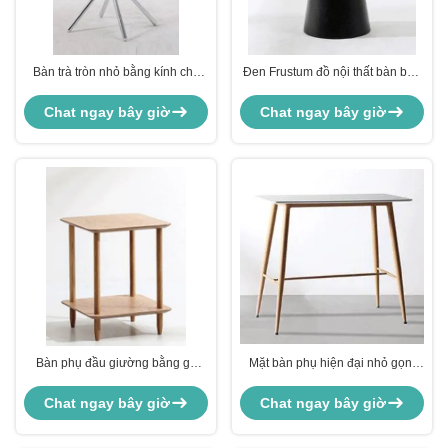
Bàn trà tròn nhỏ bằng kính cho
Đen Frustum đồ nội thất bàn bên
phòng khách chân sắt OEM
bàn ngủ nhỏ Khả năng chống
thời tiết tùy chỉnh
Chat ngay bây giờ
Chat ngay bây giờ
Bàn phụ đầu giường bằng gỗ
Mặt bàn phụ hiện đại nhỏ gọn,
hình vuông 2 tầng có đèn màu
kiểu dáng đẹp, tùy chỉnh
nâu nhạt cho phòng ngủ
Chat ngay bây giờ
Chat ngay bây giờ