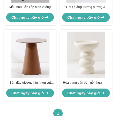
Màu nâu Lớp kép hình vuông
OEM Quảng trường đương đại
Bàn cuối hiện đại Bàn giọng nhỏ
bàn cạnh giường Đèn nhỏ Bàn
ODM
đen
Chat ngay bây giờ
Chat ngay bây giờ
Bàn đầu giường hình nón cụt
Hòa trang bàn bên gỗ nhựa màu
màu nâu hiện đại, bàn cạnh tròn
trắng cho khách sạn gia đình
Chat ngay bây giờ
Chat ngay bây giờ
1