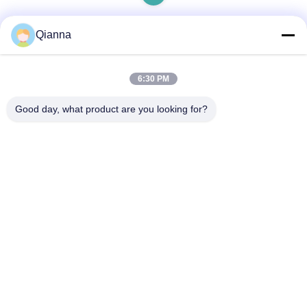
Qianna
Liên hệ nhanh
6:30 PM
Địa chỉ
Good day, what product are you looking for?
Đường Tongren số 793, thành phố Tongxiang, tỉnh Zhejiang
điện thoại
0086-18367649720
E-mail
Qianna.TXYS@hotmail.com
Chính sách bảo mật
|
Sơ đồ trang web
| Trung Quốc tốt Chất