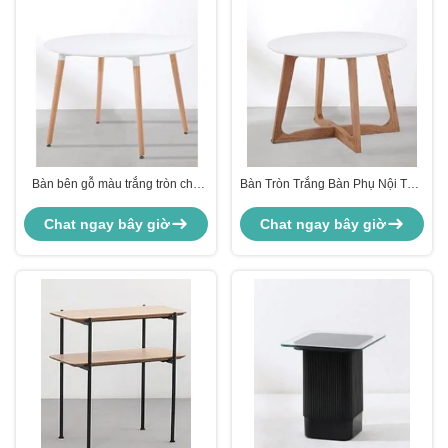
Bàn bên gỗ màu trắng tròn cho
Bàn Tròn Trắng Bàn Phụ Nội Thất
phòng khách ODM
Bàn Đầu Giường Phòng Ngủ
Phòng Khách
Chat ngay bây giờ
Chat ngay bây giờ