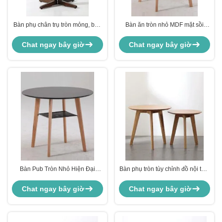
Bàn phụ chân trụ tròn mỏng, bàn
Bàn ăn tròn nhỏ MDF mặt sồi
quầy bar
phong cách Bắc Âu 80cm-100cm
cho nhà bếp
Chat ngay bây giờ
Chat ngay bây giờ
Bàn Pub Tròn Nhỏ Hiện Đại
Bàn phụ tròn tùy chỉnh đồ nội thất
Chống Thấm Nước Cho Phòng
bộ bàn nhỏ bằng gỗ sồi
Khách Nhà Bếp
Chat ngay bây giờ
Chat ngay bây giờ